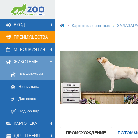
ВХОД
Картотека животных
ЗАЛАЗАР
ПРЕИМУЩЕСТВА
МЕРОПРИЯТИЯ
ЖИВОТНЫЕ
Все животные
На продажу
Для вязок
Подбор пар
КАРТОТЕКА
ПРОИСХОЖДЕНИЕ
ПОТОМК
ДЛЯ ЧТЕНИЯ