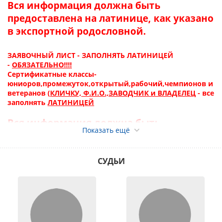
Вся информация должна быть
предоставлена на латинице, как указано
в экспортной родословной.
ЗАЯВОЧНЫЙ ЛИСТ - ЗАПОЛНЯТЬ ЛАТИНИЦЕЙ
-
ОБЯЗАТЕЛЬНО!!!!
Сертификатные классы-
юниоров,промежуток,открытый,рабочий,чемпионов и
ветеранов (
КЛИЧКУ, Ф.И.О.,ЗАВОДЧИК и ВЛАДЕЛЕЦ
- все
заполнять
ЛАТИНИЦЕЙ
Вся информация должна быть
Показать ещё
предоставлена на латинице, как указано
в экспортной родословной.
СУДЬИ
Регистрация собак для участия в выставке производится
при предоставлении следующего пакета документов:
- Заполненный заявочный лист на одну собаку,
подписанный владельцем (или заявка через систему