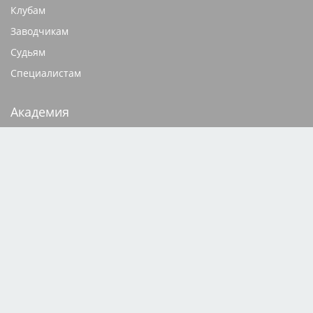
Клубам
Заводчикам
Судьям
Специалистам
Академия
Видеокурсы
Документация
База родословных
Щенки
Кобели для вязок
Редакция сайта
Техподдержка
Конфиденциальность