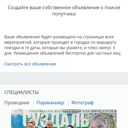
участия их в выставке не осуществляется.
Создайте ваше собственное объявление о поиске
попутчика
ЗАЯВОЧНЫЙ ЛИСТ - ЗАПОЛНЯТЬ ЛАТИНИЦЕЙ
Для правильного внесения в Каталог выставки сведений о
собаке при заполнении квитанции или платежного
поручения на оплату добровольного целевого взноса на
Ваше объявление будет размещено на страницах всех
организацию и проведение выставки необходимо указать:
мероприятий, которые проходят в городах по маршруту
- название выставки;
поездки в те даты, которые вы укажете, и плюс-минус 3
- породу собаки;
дня. Размещение объявлений бесплатно для частных лиц.
- кличку собаки;
- класс;
Смотреть все объявления
- ФИО владельца собаки.
Чеки об оплате взноса прикладывайте к заявке.
ВНИМАНИЕ! Целевой взнос владельцу собаки не
возвращается (за исключением гибели собаки,
СПЕЦИАЛИСТЫ
подтвержденной справкой, выданной гос.вет.клиникой,
если справка предоставлена в оргкомитет выставки до
Проводник
Парикмахер
Фотограф
окончания регистрации).