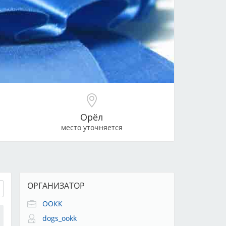
Орёл
место уточняется
ОРГАНИЗАТОР
ООКК
dogs_ookk