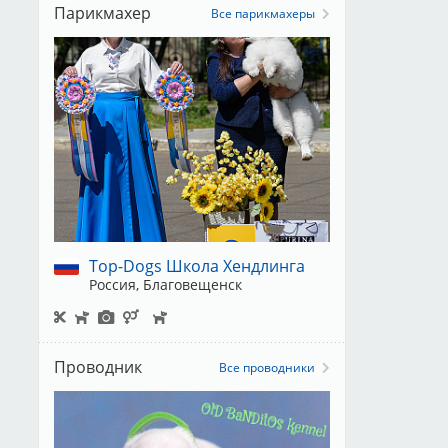
Парикмахер
Все парикмахеры
Top-Dogs Школа Хендлинга
Россия, Благовещенск
Проводник
Все проводники