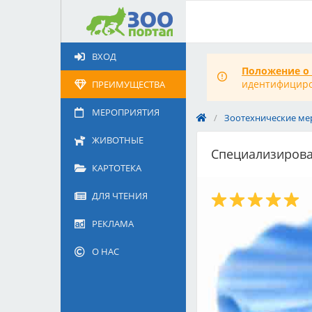
Добавить
Животное
ВХОД
Щенка по коду метрики
Положение о
Поездку
идентифициров
ПРЕИМУЩЕСТВА
Обращение
МЕРОПРИЯТИЯ
/
Зоотехнические ме
ЖИВОТНЫЕ
Специализиров
КАРТОТЕКА
ДЛЯ ЧТЕНИЯ
РЕКЛАМА
О НАС