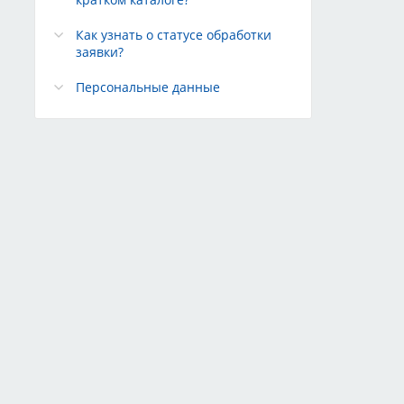
Как узнать о статусе обработки
заявки?
Персональные данные
Редакция сайта
Техподдержка
Конфиденциальность
овных
На сайте применяются
рекомендательные технологии
язок
Карта сайта