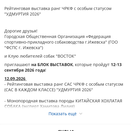
Рейтинговая выставка ранг ЧРКФ с особым статусом
"УДМУРТИЯ 2026"
Дорогие друзья!
Городская Общественная Организация «Федерация
спортивно-прикладного собаководства г.Ижевска" (ГОО
"ФСПС г. Ижевска")
и Клую любителей собак "ВОСТОК"
приглашают
на БЛОК ВЫСТАВОК
, которые пройдут
12-13
сентября 2026 года
!
12.09.2026
- Рейтинговая выставка ранг САС ЧРКФ с особым статусом
(САС В КАЖДОМ КЛАССЕ) "УДМУРТИЯ 2026"
- Монопородная выставка породы КИТАЙСКАЯ ХОХЛАТАЯ
СОБАКА (эксперт Хамитова Лилия)
Показать ещё
Спешалити пород
:
бульдог, московская сторожевая,
китайская хохлатая собака, джек рассел терьер, лейкленд
терьер, фокстерьер, сибирский хаски, континентальный