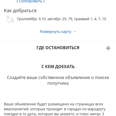
(
Скопировать
)
- пожалуйста, в заявочном листе указывайте
действительные контакты (телефон и e-mail).
Как добраться
Убедитесь, что уведомления с ЗООПОРТАЛА поступают
Троллейбус 9,10, автобус 29, 79, трамвай 1, 4, 7, 10
на Вашу почту.
В случае непредставления владельцами собак
указанных документов, а также предоставления
Развернуть карту
документов с нарушением установленных сроков
регистрация собак для участия их в выставке не
осуществляется.
ГДЕ ОСТАНОВИТЬСЯ
Целевой взнос
Для правильного внесения в Каталог выставки
сведений о собаке при заполнении квитанции или
С КЕМ ДОЕХАТЬ
платёжного поручения на оплату добровольного
целевого взноса на организацию и проведение
Создайте ваше собственное объявление о поиске
выставки необходимо указать:
попутчика
- название выставки;
- породу собаки;
- кличку собаки;
- класс;
Ваше объявление будет размещено на страницах всех
- ФИО владельца собаки.
мероприятий, которые проходят в городах по маршруту
Взнос владельцу собаки возвращается только в случае
поездки в те даты, которые вы укажете, и плюс-минус 3
гибели собаки, подтвержденной справкой, выданной