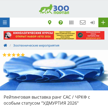
Добавить
Животное
Щенка по коду
метрики
Поездку
Обращение
/
Зоотехнические мероприятия
Рейтинговая выставка ранг САС / ЧРКФ с
особым статусом "УДМУРТИЯ 2026"