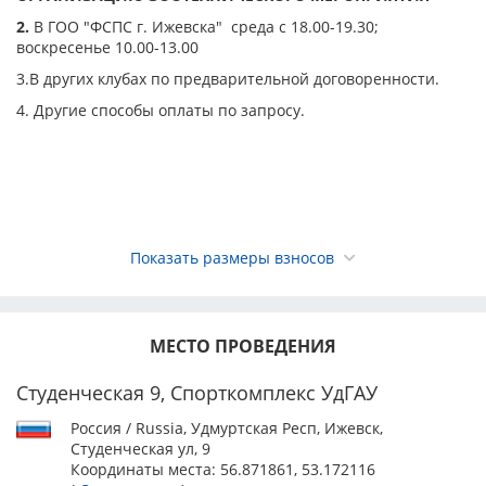
производиться в открытый класс.
2.
В ГОО "ФСПС г. Ижевска" среда с 18.00-19.30;
Запись на Интернациональные выставки в классы, в
воскресенье 10.00-13.00
которых присуждается CACIB – промежуточный,
3.В других клубах по предварительной договоренности.
открытый, рабочий, чемпионов, производится только
по родословной «PEDIGREE».
4. Другие способы оплаты по запросу.
Ответственность за правильность предоставленных
данных о собаке несёт заявитель.
Исправления и дополнения в заявочном листе не
допускаются. Перевод собаки из класса в класс не
допускается.
Требования к заявке
Показать размеры взносов
- все сканы документов необходимо присылать только
в формате JPG или PDF;
- при регистрации двух и более собак все документы
необходимо присылать на каждую собаку отдельной
МЕСТО ПРОВЕДЕНИЯ
заявкой через ЗООПОРТАЛ (или отдельным письмом);
- регистрация собаки осуществляется только при
Студенческая 9, Спорткомплекс УдГАУ
поступлении полного пакета сканированных
документов с приложением скана квитанции об
Россия / Russia, Удмуртская Респ, Ижевск,
оплате добровольного целевого взноса с соблюдением
Студенческая ул, 9
сроков его оплаты (не позднее последнего дня
Координаты места:
56.871861, 53.172116
установленного периода);