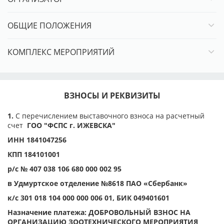
Название предприятия: ГОО "ФЕДЕРАЦИЯ СПОРТИВНО-
ПРИКЛАДНОГО СОБАКОВОДСТВА Г. ИЖЕВСКА"
ОБЩИЕ ПОЛОЖЕНИЯ
ПРАВИЛА РЕГИСТРАЦИИ
КОМПЛЕКС МЕРОПРИЯТИЙ
Документы Регистрация собак для участия в выставке
производится при предоставлении следующего пакета
документов:
- заявка через ЗООПОРТАЛ (или заполненный
заявочный лист на одну собаку, подписанный
ВЗНОСЫ И РЕКВИЗИТЫ
владельцем),
- копия метрики или родословной собаки,
1.
С перечислением выставочного взноса на расчетный
- копия квитанции об оплате добровольного целевого
счет
ГОО "ФСПС г. ИЖЕВСКА"
взноса участника,
ИНН 1841047256
- копии чемпионских сертификатов при регистрации в
класс чемпионов,
КПП 184101001
- рабочих сертификатов при регистрации в рабочий
р/с № 407 038 106 680 000 002 95
класс. Дисциплины, сертификаты которых являются
основанием для записи в рабочий класс на выставках
в Удмуртское отделение №8618 ПАО «Сбербанк»
различного ранга для пород разных групп FCI, указаны
к/с 301 018 104 000 000 006 01, БИК 049401601
здесь
.
Назначение платежа: ДОБРОВОЛЬНЫЙ ВЗНОС НА
Без предоставления вышеперечисленных
ОРГАНИЗАЦИЮ ЗООТЕХНИЧЕСКОГО МЕРОПРИЯТИЯ
сертификатов регистрация на выставку будет