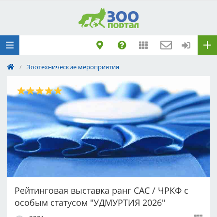
Добавить
Животное
Щенка по коду
метрики
/
Зоотехнические мероприятия
Поездку
Обращение
Рейтинговая выставка ранг САС / ЧРКФ с
особым статусом "УДМУРТИЯ 2026"