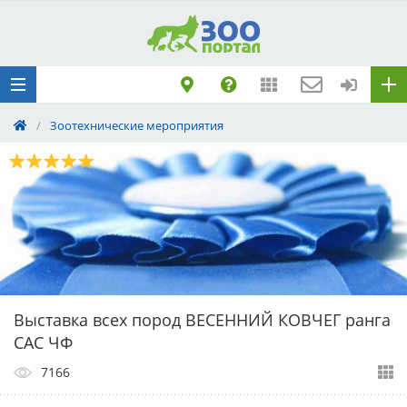
Добавить
Животное
Щенка по коду
метрики
/
Зоотехнические мероприятия
Поездку
Обращение
Выставка всех пород ВЕСЕННИЙ КОВЧЕГ ранга
САС ЧФ
7166