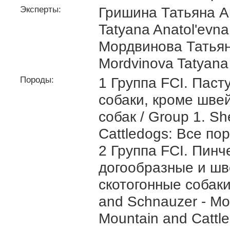
Эксперты:
Гришина Татьяна Ан
Tatyana Anatol'evna
Мордвинова Татьян
Mordvinova Tatyana
Породы:
1 Группа FCI. Паст
собаки, кроме шве
собак / Group 1. S
Cattledogs: Все по
2 Группа FCI. Пин
догообразные и шв
скотогонные собаки 
and Schnauzer - Mo
Mountain and Cattl