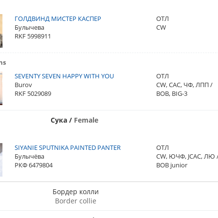
ГОЛДВИНД МИСТЕР КАСПЕР
ОТЛ
Булычева
CW
RKF 5998911
ns
SEVENTY SEVEN HAPPY WITH YOU
ОТЛ
Burov
CW, CAC, ЧФ, ЛПП /
RKF 5029089
BOB, BIG-3
Сука
/
Female
SIYANIE SPUTNIKA PAINTED PANTER
ОТЛ
Булычёва
CW, ЮЧФ, JCAC, ЛЮ 
РКФ 6479804
BOB junior
Бордер колли
Border collie