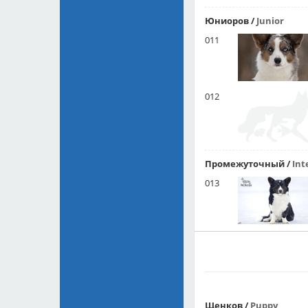
Юниоров
/
Junior
011
012
Промежуточный
/
Int
013
Щенков
/
Puppy