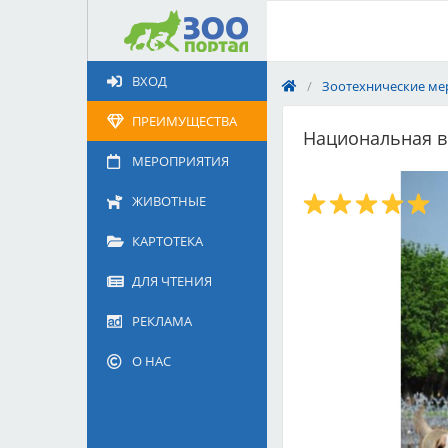
Добавить
Животное
ВХОД
/
Зоотехнические ме
Щенка по коду метрики
Поездку
ПРЕИМУЩЕСТВА
Национальная вы
Обращение
МЕРОПРИЯТИЯ
ЖИВОТНЫЕ
КАРТОТЕКА
ДЛЯ ЧТЕНИЯ
РЕКЛАМА
О НАС