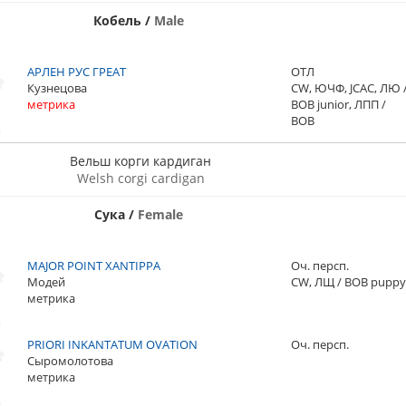
Кобель
/
Male
АРЛЕН РУС ГРЕАТ
ОТЛ
Кузнецова
CW, ЮЧФ, JCAC, ЛЮ 
метрика
BOB junior, ЛПП /
BOB
Вельш корги кардиган
Welsh corgi cardigan
Сука
/
Female
MAJOR POINT XANTIPPA
Оч. персп.
Модей
CW, ЛЩ / BOB pupp
метрика
PRIORI INKANTATUM OVATION
Оч. персп.
Сыромолотова
метрика