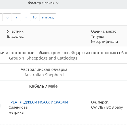
...
6
7
10
вперед
Участник
Оценка, место
Владелец
Титулы
№ сертификата
шьи и скотогонные собаки, кроме швейцарских скотогонных соба
Group 1. Sheepdogs and Cattledogs
Австралийская овчарка
Australian Shepherd
Кобель
/
Male
ГРЕАТ ЛЕДЖЕСИ ИСААК ИСРАЭЛИ
Оч. персп.
Силенкова
CW, ЛБ / BOB baby
метрика