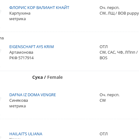
ФЛОРИС КОР ВАЛИАНТ КНАЙТ
Оч. персп.
Карпухина
CW, ЛЩ / BOB pupp
метрика
ns
EIGENSCHAFT AYS KRIM
ОТЛ
Артамонова
CW, CAC, ЧФ, ЛПпп /
РКФ 5717914
BOS
Сука
/
Female
DAFNA IZ DOMA VENGRE
Оч. персп.
Синякова
CW
метрика
HAILAIT’S ULIANA
ОТЛ