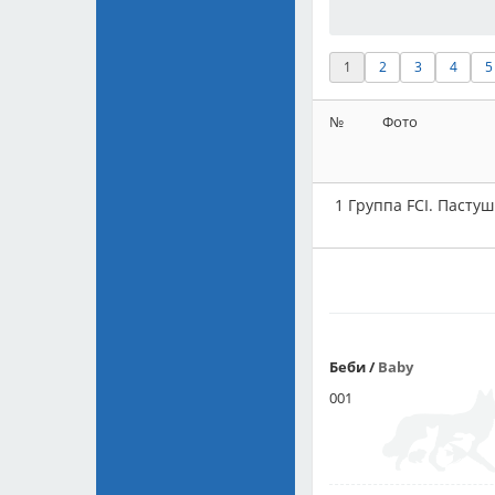
1
2
3
4
5
№
Фото
1 Группа FCI. Пасту
Беби
/
Baby
001