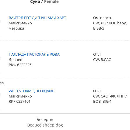
Сука
/
Female
ВАЙТЭЛ ПЭТ ДИП ИН МАЙ ХАРТ
Оч. персп.
Максименко
CW, ЛБ / BOB baby,
метрика
BISB-3
ПАЛЛАДА ПАСТОРАЛЬ РОЗА
ОТЛ
Драчев
CW, R.CAC
РКФ 6222325
ns
WILD STORM QUEEN JANE
ОТЛ
Максименко
CW, CAC, ЧФ, ЛПП /
RKF 6227101
BOB, BIG-1
Босерон
Beauce sheep dog