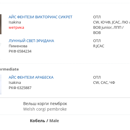
АЙС ФЕНТЕЗИ ВИКТОРИАС СИКРЕТ
ОТЛ
Isakina
CW, ЮЧФ, JCAC, ЛЮ 
метрика
BOB junior, ЛПП /
BOB
ЛУННЫЙ СВЕТ-ЭРИДАНА
ОТЛ
Пименова
R.JCAC
РКФ 6584234
ermediate
АЙС ФЕНТЕЗИ АРАБЕСКА
ОТЛ
Isakina
CW, CAC, ЧФ
РКФ 6325887
Вельш корги пемброк
Welsh corgi pembroke
Кобель
/
Male