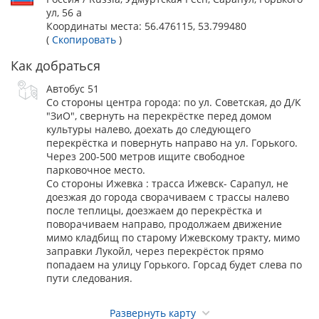
В случае непредставления владельцами собак указанных
ул, 56 а
документов, а также предоставления документов с
Координаты места:
56.476115, 53.799480
нарушением установленных сроков регистрация собак для
(
Скопировать
)
участия их в выставке не осуществляется.
Как добраться
Целевой взнос
Автобус 51
Для правильного внесения в Каталог выставки сведений о
Со стороны центра города: по ул. Советская, до Д/К
собаке при заполнении квитанции или платёжного
"ЗиО", свернуть на перекрёстке перед домом
поручения на оплату добровольного целевого взноса на
культуры налево, доехать до следующего
организацию и проведение выставки необходимо указать:
перекрёстка и повернуть направо на ул. Горького.
- клеймо собаки.
Через 200-500 метров ищите свободное
Взнос владельцу собаки возвращается только в случае
парковочное место.
гибели собаки, подтвержденной справкой, выданной
Со стороны Ижевка : трасса Ижевск- Сарапул, не
Гос.вет.клиникой, если справка предоставлена в
доезжая до города сворачиваем с трассы налево
оргкомитет выставки до окончания регистрации.
после теплицы, доезжаем до перекрёстка и
поворачиваем направо, продолжаем движение
мимо кладбищ по старому Ижевскому тракту, мимо
Коллективные заявки обсуждаются индивидуально!
заправки Лукойл, через перекрёсток прямо
попадаем на улицу Горького. Горсад будет слева по
Ветеринарные требования
пути следования.
Ветконтроль возможен по ветпаспортам. Стоимость
ветконтроля - 187 р.
Развернуть карту