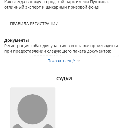
Как всегда вас ждут городской парк имени Пушкина,
отличный эксперт и шикарный призовой фонд!
ПРАВИЛА РЕГИСТРАЦИИ
Документы
Регистрация собак для участия в выставке производится
при предоставлении следующего пакета документов:
- заявка через ЗООПОРТАЛ (или заполненный заявочный
Показать ещё
лист на одну собаку, подписанный владельцем),
- копия метрики или родословной собаки,
- копия квитанции об оплате добровольного целевого
взноса участника,
СУДЬИ
- копии чемпионских сертификатов при регистрации в
класс чемпионов,
- рабочих сертификатов при регистрации в рабочий класс.
Дисциплины, сертификаты которых являются основанием
для записи в рабочий класс на выставках различного
ранга для пород разных групп FCI, указаны
здесь
.
Без предоставления вышеперечисленных сертификатов
регистрация на выставку будет производиться в открытый