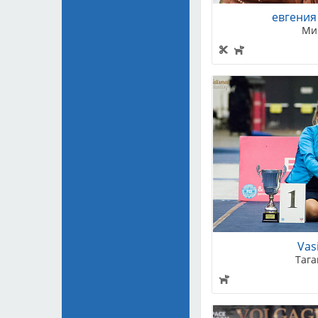
евгения 
Ми
Vasi
Тага