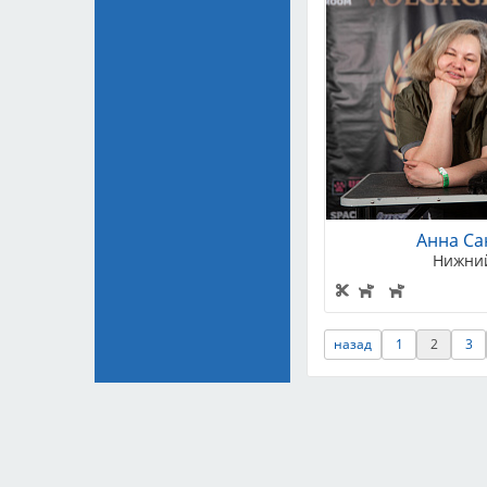
Анна Са
Нижний
назад
1
2
3
Тарифы