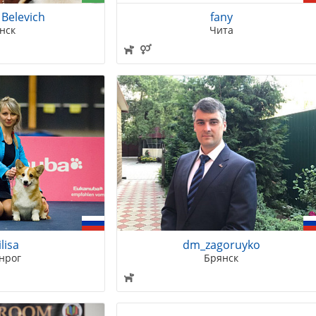
Belevich
fany
нск
Чита
lisa
dm_zagoruyko
нрог
Брянск