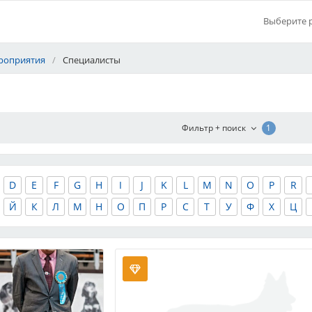
Выберите 
роприятия
/
Специалисты
1
D
E
F
G
H
I
J
K
L
M
N
O
P
R
Й
К
Л
М
Н
О
П
Р
С
Т
У
Ф
Х
Ц