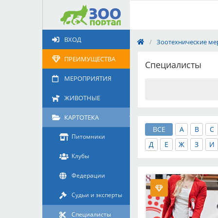
Добавить
Животное
ВХОД
/
Зоотехнические ме
Щенка по коду метрики
Поездку
ПРЕИМУЩЕСТВА
Специалисты
Обращение
МЕРОПРИЯТИЯ
ЖИВОТНЫЕ
КАРТОТЕКА
ВСЕ
A
B
C
Питомники
Д
Е
Ж
З
И
Клубы
Федерации
Судьи и эксперты
Специалисты