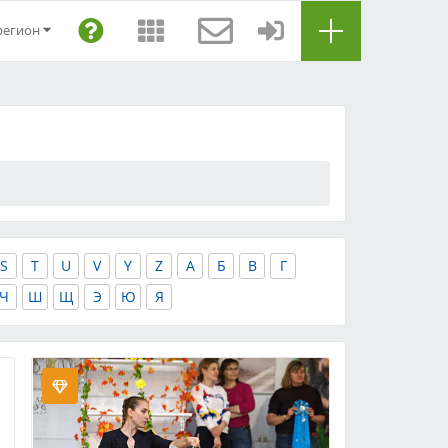
регион
S
T
U
V
Y
Z
А
Б
В
Г
Ч
Ш
Щ
Э
Ю
Я