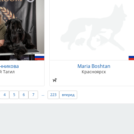
нникова
Maria Boshtan
 Тагил
Красноярск
...
4
5
6
7
223
вперед
Возможности
Академия
Организаторам
Видеокурсы