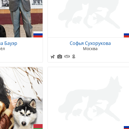
а Бауэр
Софья Сухорукова
ёл
Москва