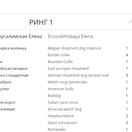
РИНГ 1
русалимская Елена
Erusalimskaya Elena
чарка малинуа
Belgian shepherd dog malinois
1
Border collie
4
ли
Bearded Collie
1
йская овчарка
East europen shepherd
1
ка стандартная
German shepherd dog double coat
3
емброк
Welsh corgi pembroke
1
булли
American bully
1
Bulldog
1
не корсо
Italian cane corso
1
рожевая
Moscow watch dog
1
Newfoundlаnd
2
Giant schnauzerr
3
Rottweiler
1