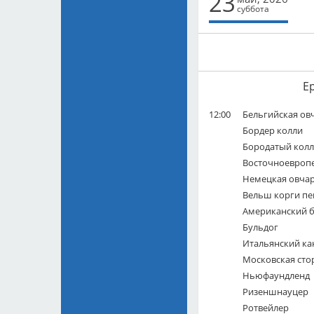
23
суббота
Е
12:00
Бельгийская ов
Бордер колли
Бородатый кол
Восточноевропе
Немецкая овчар
Вельш корги п
Американский 
Бульдог
Итальянский ка
Московская сто
Ньюфаундленд
Ризеншнауцер
Ротвейлер