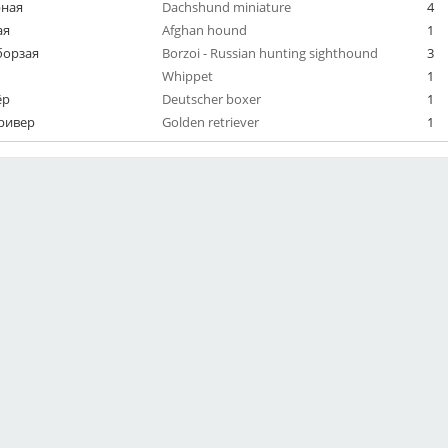
рная
Dachshund miniature
4
ая
Afghan hound
1
борзая
Borzoi - Russian hunting sighthound
3
Whippet
1
ёр
Deutscher boxer
1
ривер
Golden retriever
1