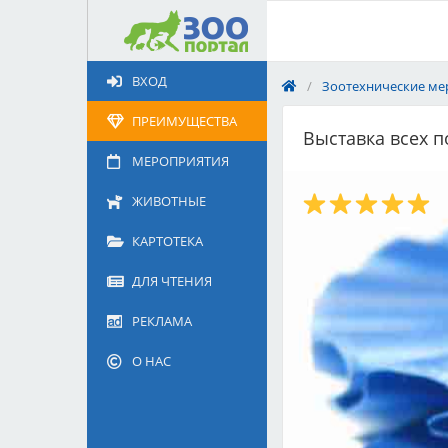
Добавить
Животное
ВХОД
/
Зоотехнические ме
Щенка по коду метрики
Поездку
ПРЕИМУЩЕСТВА
Выставка всех 
Обращение
МЕРОПРИЯТИЯ
ЖИВОТНЫЕ
КАРТОТЕКА
ДЛЯ ЧТЕНИЯ
РЕКЛАМА
О НАС