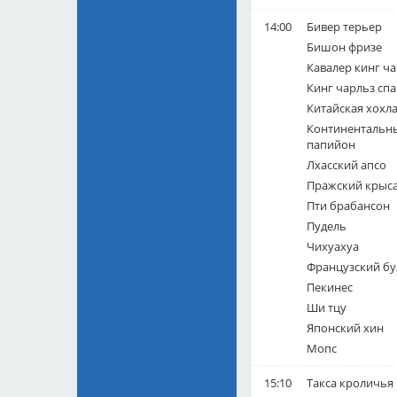
14:00
Бивер терьер
Бишон фризе
Кавалер кинг ч
Кинг чарльз сп
Китайская хохла
Континентальны
папийон
Лхасский апсо
Пражский крыс
Пти брабансон
Пудель
Чихуахуа
Французский бу
Пекинес
Ши тцу
Японский хин
Мопс
15:10
Такса кроличья