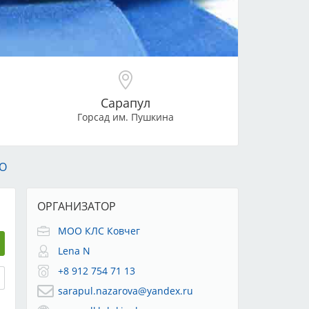
Сарапул
Горсад им. Пушкина
О
ОРГАНИЗАТОР
МОО КЛС Ковчег
Lena N
+8 912 754 71 13
sarapul.nazarova@yandex.ru