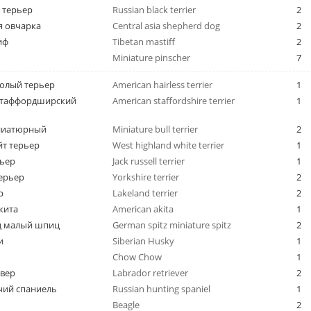
 терьер
Russian black terrier
2
я овчарка
Central asia shepherd dog
2
иф
Tibetan mastiff
2
Miniature pinscher
7
олый терьер
American hairless terrier
1
стаффордширский
American staffordshire terrier
1
ниатюрный
Miniature bull terrier
2
йт терьер
West highland white terrier
1
рьер
Jack russell terrier
1
ерьер
Yorkshire terrier
2
р
Lakeland terrier
2
кита
American akita
1
 малый шпиц
German spitz miniature spitz
2
и
Siberian Husky
1
Chow Chow
1
ивер
Labrador retriever
2
чий спаниель
Russian hunting spaniel
1
Beagle
2