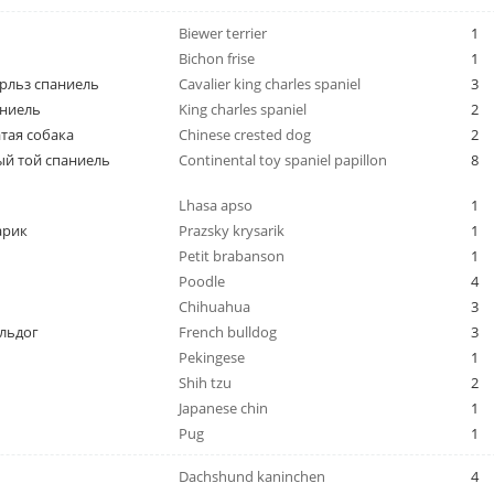
Biewer terrier
1
Bichon frise
1
арльз спаниель
Cavalier king charles spaniel
3
аниель
King charles spaniel
2
тая собака
Chinese crested dog
2
й той спаниель
Continental toy spaniel papillon
8
Lhasa apso
1
арик
Prazsky krysarik
1
Petit brabanson
1
Poodle
4
Chihuahua
3
льдог
French bulldog
3
Pekingese
1
Shih tzu
2
Japanese chin
1
Pug
1
Dachshund kaninchen
4