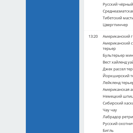
Русский чёрный
Среднеазиатска
Тибетский маст
Цвергпинчер
13:20
Американский г
Американский 
терьер
Бультерьер ми
Вест хайленд уа
Джек рассел те
Йоркширский т
Лейкленд терье
Американская а
Немецкий шпиц
Сибирский хаск
Чау чау
Лабрадор ретр
Русский охотни
Бигль