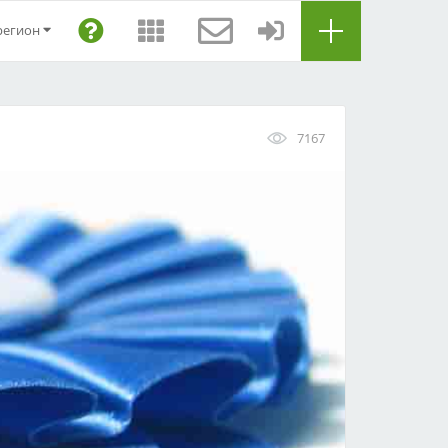
регион
7167