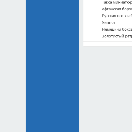
Такса миниатю
Афганская борз
Русская псовая 
Уиппет
Немецкий бокс
Золотистый рет