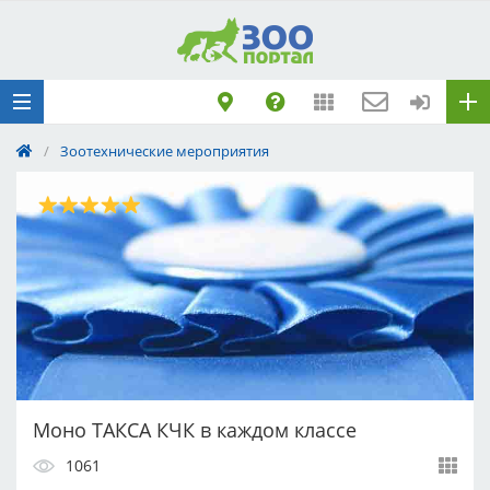
Добавить
Животное
Щенка по коду
метрики
/
Зоотехнические мероприятия
Поездку
Обращение
Моно ТАКСА КЧК в каждом классе
1061