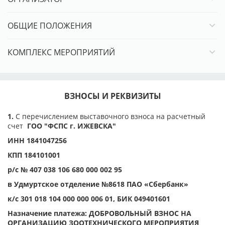
Название предприятия: ГОО "ФЕДЕРАЦИЯ СПОРТИВНО-
ПРИКЛАДНОГО СОБАКОВОДСТВА Г. ИЖЕВСКА"
ОБЩИЕ ПОЛОЖЕНИЯ
ПРАВИЛА РЕГИСТРАЦИИ
КОМПЛЕКС МЕРОПРИЯТИЙ
Документы Регистрация собак для участия в выставке
производится при предоставлении следующего пакета
документов:
- заявка через ЗООПОРТАЛ (или заполненный
заявочный лист на одну собаку, подписанный
ВЗНОСЫ И РЕКВИЗИТЫ
владельцем),
- копия метрики или родословной собаки,
1.
С перечислением выставочного взноса на расчетный
- копия квитанции об оплате добровольного целевого
счет
ГОО "ФСПС г. ИЖЕВСКА"
взноса участника,
ИНН 1841047256
- копии чемпионских сертификатов при регистрации в
класс чемпионов,
КПП 184101001
- рабочих сертификатов при регистрации в рабочий
р/с № 407 038 106 680 000 002 95
класс. Дисциплины, сертификаты которых являются
основанием для записи в рабочий класс на выставках
в Удмуртское отделение №8618 ПАО «Сбербанк»
различного ранга для пород разных групп FCI, указаны
к/с 301 018 104 000 000 006 01, БИК 049401601
здесь
.
Назначение платежа: ДОБРОВОЛЬНЫЙ ВЗНОС НА
Без предоставления вышеперечисленных
ОРГАНИЗАЦИЮ ЗООТЕХНИЧЕСКОГО МЕРОПРИЯТИЯ
сертификатов регистрация на выставку будет