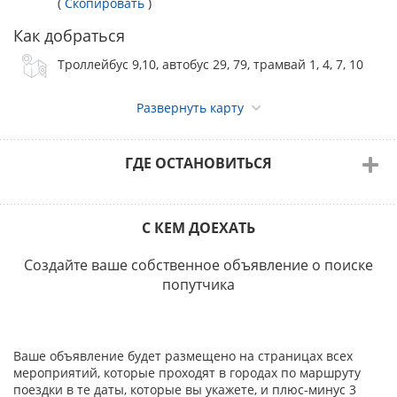
(
Скопировать
)
- пожалуйста, в заявочном листе указывайте
действительные контакты (телефон и e-mail).
Как добраться
Убедитесь, что уведомления с ЗООПОРТАЛА поступают
Троллейбус 9,10, автобус 29, 79, трамвай 1, 4, 7, 10
на Вашу почту.
В случае непредставления владельцами собак
указанных документов, а также предоставления
Развернуть карту
документов с нарушением установленных сроков
регистрация собак для участия их в выставке не
осуществляется.
ГДЕ ОСТАНОВИТЬСЯ
Целевой взнос
Для правильного внесения в Каталог выставки
сведений о собаке при заполнении квитанции или
С КЕМ ДОЕХАТЬ
платёжного поручения на оплату добровольного
целевого взноса на организацию и проведение
Создайте ваше собственное объявление о поиске
выставки необходимо указать:
попутчика
- название выставки;
- породу собаки;
- кличку собаки;
- класс;
Ваше объявление будет размещено на страницах всех
- ФИО владельца собаки.
мероприятий, которые проходят в городах по маршруту
Взнос владельцу собаки возвращается только в случае
поездки в те даты, которые вы укажете, и плюс-минус 3
гибели собаки, подтвержденной справкой, выданной