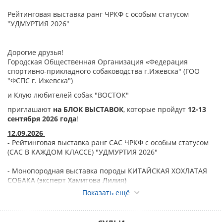
Рейтинговая выставка ранг ЧРКФ с особым статусом
"УДМУРТИЯ 2026"
Дорогие друзья!
Городская Общественная Организация «Федерация
спортивно-прикладного собаководства г.Ижевска" (ГОО
"ФСПС г. Ижевска")
и Клую любителей собак "ВОСТОК"
приглашают
на БЛОК ВЫСТАВОК
, которые пройдут
12-13
сентября 2026 года
!
12.09.2026
- Рейтинговая выставка ранг САС ЧРКФ с особым статусом
(САС В КАЖДОМ КЛАССЕ) "УДМУРТИЯ 2026"
- Монопородная выставка породы КИТАЙСКАЯ ХОХЛАТАЯ
СОБАКА (эксперт Хамитова Лилия)
Показать ещё
Спешалити пород
:
бульдог, московская сторожевая,
китайская хохлатая собака, джек рассел терьер, лейкленд
терьер, фокстерьер, сибирский хаски, континентальный