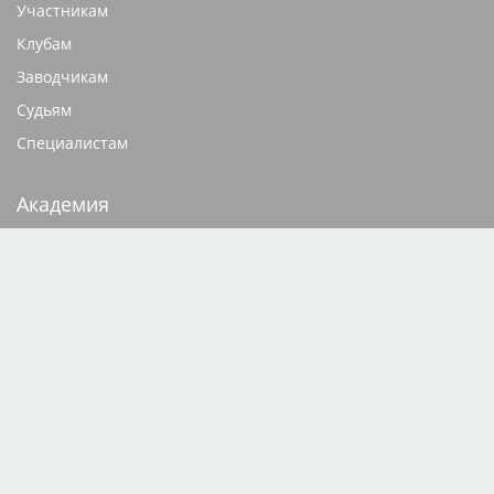
Участникам
Клубам
Заводчикам
Судьям
Специалистам
Академия
Видеокурсы
Документация
База родословных
Щенки
Кобели для вязок
Редакция сайта
Техподдержка