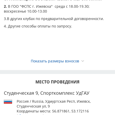
производиться в открытый класс.
2.
В ГОО "ФСПС г. Ижевска" среда с 18.00-19.30;
Запись на Интернациональные выставки в классы, в
воскресенье 10.00-13.00
которых присуждается CACIB – промежуточный,
3.В других клубах по предварительной договоренности.
открытый, рабочий, чемпионов, производится только
по родословной «PEDIGREE».
4. Другие способы оплаты по запросу.
Ответственность за правильность предоставленных
данных о собаке несёт заявитель.
Исправления и дополнения в заявочном листе не
допускаются. Перевод собаки из класса в класс не
допускается.
Требования к заявке
Показать размеры взносов
- все сканы документов необходимо присылать только
в формате JPG или PDF;
- при регистрации двух и более собак все документы
необходимо присылать на каждую собаку отдельной
МЕСТО ПРОВЕДЕНИЯ
заявкой через ЗООПОРТАЛ (или отдельным письмом);
- регистрация собаки осуществляется только при
Студенческая 9, Спорткомплекс УдГАУ
поступлении полного пакета сканированных
документов с приложением скана квитанции об
Россия / Russia, Удмуртская Респ, Ижевск,
оплате добровольного целевого взноса с соблюдением
Студенческая ул, 9
сроков его оплаты (не позднее последнего дня
Координаты места:
56.871861, 53.172116
установленного периода);