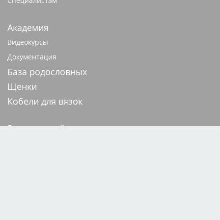
Специалистам
Академия
Видеокурсы
Документация
База родословных
Щенки
Кобели для вязок
Редакция сайта
Техподдержка
Конфиденциальность
На сайте применяются
рекомендательные технологии
Карта сайта