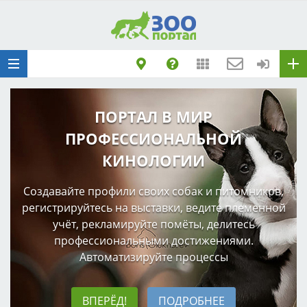
Добавить
Животное
Щенка по коду
метрики
Поездку
ПОРТАЛ В МИР
Обращение
ПРОФЕССИОНАЛЬНОЙ
КИНОЛОГИИ
Создавайте профили своих собак и питомников,
регистрируйтесь на выставки, ведите племенной
учёт, рекламируйте помёты, делитесь
профессиональными достижениями.
Автоматизируйте процессы
ВПЕРЁД!
ПОДРОБНЕЕ