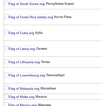
K
Республика Корея
F
A
Коста-Рика
C
C
F
Куба
C
C
L
Латвия
K
F
L
Литва
D
F
Люксембург
C
L
M
Малайзия
A
Мальта
M
F
Мексика