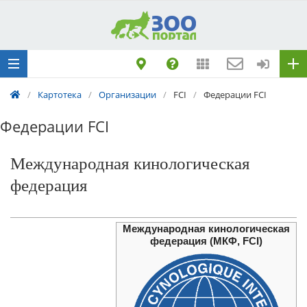
Добавить
Животное
Щенка по коду
метрики
/
Картотека
/
Организации
/
FCI
/
Федерации FCI
Поездку
Обращение
Федерации FCI
Международная кинологическая
федерация
Международная кинологическая
федерация (МКФ, FCI)