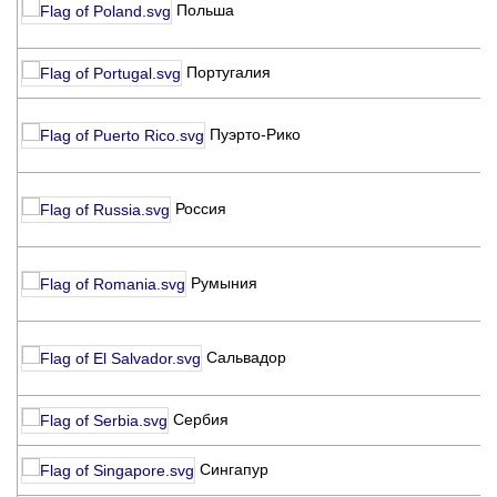
Польша
K
P
C
Португалия
d
F
Пуэрто-Рико
C
R
Р
Россия
к
ф
A
Румыния
C
R
A
Сальвадор
C
S
K
Сербия
R
S
Сингапур
C