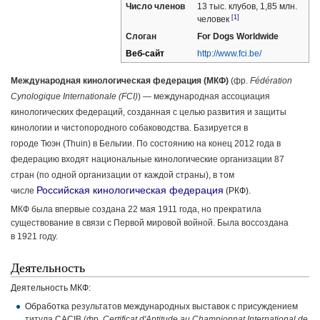
Число членов
13 тыс. клубов, 1,85 млн.
[1]
человек
Слоган
For Dogs Worldwide
Веб-сайт
http://www.fci.be/
Международная кинологическая федерация (МКФ)
(
фр.
Fédération
Cynologique Internationale (FCI)
) — международная ассоциация
кинологических федераций, созданная с целью развития и защиты
кинологии и чистопородного
собаководства
. Базируется в
городе
Тюэн
(Thuin) в
Бельгии
. По состоянию на конец 2012 года в
федерацию входят национальные кинологические организации 87
стран (по одной организации от каждой страны), в том
Российская кинологическая федерация
числе
(РКФ).
М
КФ была впервые создана 22 мая
1911 года
, но прекратила
существование в связи с
Первой мировой войной
. Была воссоздана
в
1921 году
.
Деятельность
Деятельность МКФ:
Обработк
а результатов международных выставок с присуждением
титула CACIB (
фр.
Certificat d'Aptitude au Championnat International de