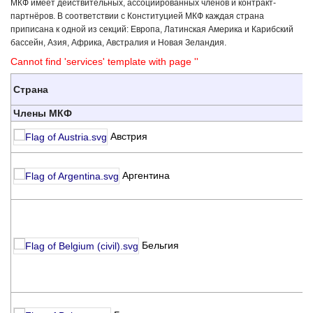
МКФ имеет действительных, ассоциированных членов и контракт-
партнёров. В соответствии с Конституцией МКФ каждая страна
приписана к одной из секций: Европа, Латинская Америка и Карибский
бассейн, Азия, Африка, Австралия и Новая Зеландия.
Cannot find 'services' template with page ''
Страна
О
Члены МКФ
Ö
Австрия
K
F
Аргентина
C
A
U
C
H
Бельгия
K
M
H
Б