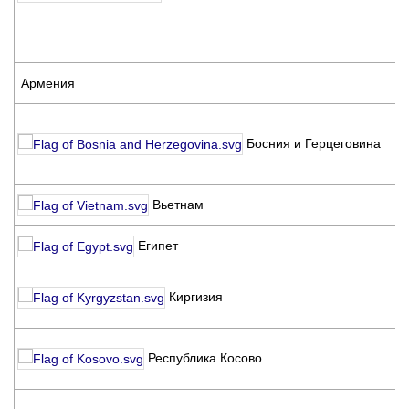
К
С
А
К
Армения
с
K
B
Босния и Герцеговина
H
(
V
Вьетнам
A
E
Египет
F
С
Киргизия
К
Р
F
Республика Косово
K
K
K