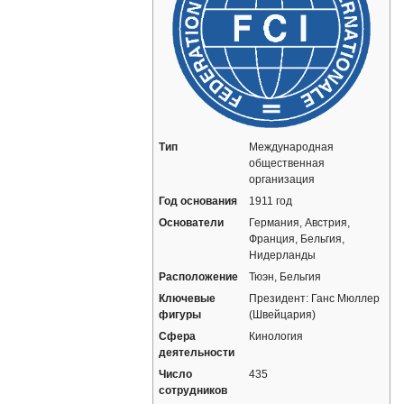
Тип
Международная
общественная
организация
Год основания
1911 год
Основатели
Германия, Австрия,
Франция, Бельгия,
Нидерланды
Расположение
Тюэн, Бельгия
Ключевые
Президент: Ганс Мюллер
фигуры
(Швейцария)
Сфера
Кинология
деятельности
Число
435
сотрудников