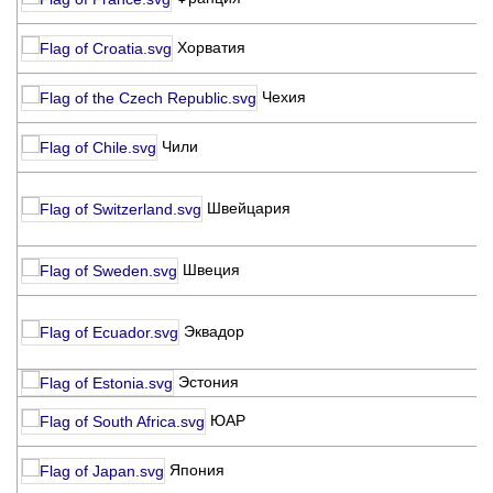
C
H
Хорватия
S
Č
Чехия
K
K
Чили
C
S
Швейцария
K
G
S
Швеция
K
A
Эквадор
E
R
Эстония
E
K
ЮАР
S
J
Япония
C