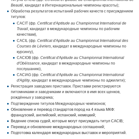
Beauté
, кандидат в Интернациональные чемпионы красоты);
Обработка результатов испытаний рабочих качеств с присуждением
титулов:
CACIT (
фр.
Certificat d'Aptitude au Championnat International de
Travail
, кандидат в международные чемпионы по рабочим
качествам),
CACIL (
фр.
Certificat d'Aptitude au Championnat International des
Courses de Lévriers
, кандидат в международные чемпионы по
курсингу),
CACIOB (
фр.
Certificat d'Aptitude au Championnat International
d'Obéissance
, кандидат в международные чемпионы по
послушанию),
CACIAG (
фр.
Certificat d'Aptitude au Championnat International
d'Agility
, кандидат в международные чемпионы по аджилити);
Регистрация заводских приставок. Приставки регистрируются
питомниками и заводчиками и включаются в имя всех щенков,
рождённых у заводчика;
Подтверждение титулов Международных чемпионов;
Обновление и перевод стандартов пород на 4 языка МКФ:
французский, английский, испанский, немецкий;
Ведение списка судей, которые могут присуждать титул CACIB;
Перевод и обновление международных соглашений;
Подготовка календаря международных выставок и мероприятий.