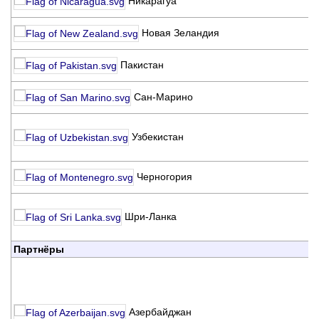
Никарагуа
N
N
Новая Зеландия
K
K
Пакистан
P
K
Сан-Марино
M
C
Узбекистан
F
U
K
Черногория
C
T
Шри-Ланка
A
L
Партнёры
A
R
K
Азербайджан
Bí