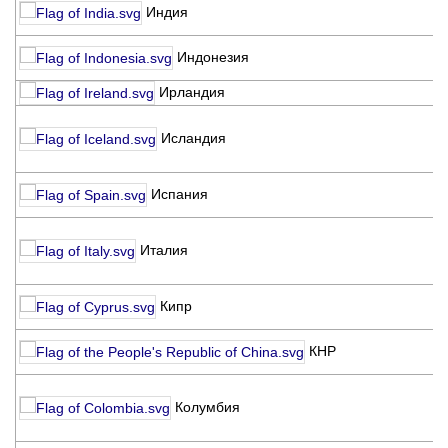
K
Индия
I
P
Индонезия
K
Ирландия
I
H
Исландия
Í
K
R
Испания
C
E
Италия
de
I
C
Кипр
C
C
КНР
U
A
Колумбия
C
C