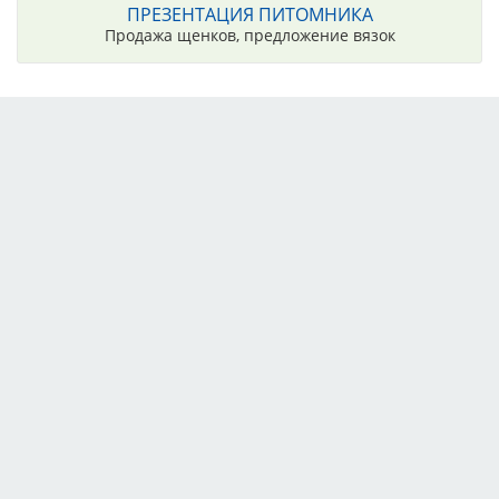
ПРЕЗЕНТАЦИЯ ПИТОМНИКА
Продажа щенков, предложение вязок
Тарифы
Партнёры
Реклама
Правила
Контакты
Возможности
Организаторам
Участникам
Клубам