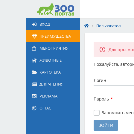
Добавить
Животное
ВХОД
/
Пользователь
Щенка по коду метрики
Поездку
ПРЕИМУЩЕСТВА
Обращение
МЕРОПРИЯТИЯ
Для просмо
ЖИВОТНЫЕ
Пожалуйста, автори
КАРТОТЕКА
Логин
ДЛЯ ЧТЕНИЯ
РЕКЛАМА
Пароль
*
О НАС
Запомнить мен