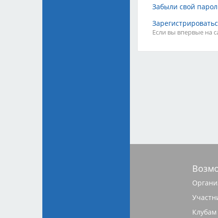
Забыли свой парол
Зарегистрировать
Если вы впервые на 
Тарифы
Возм
Партнёры
Органи
Реклама
Участн
Правила
Клубам