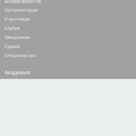
Возможности
Организаторам
Участникам
Клубам
Заводчикам
Судьям
Специалистам
Академия
Видеокурсы
Документация
База родословных
Щенки
Кобели для вязок
Редакция сайта