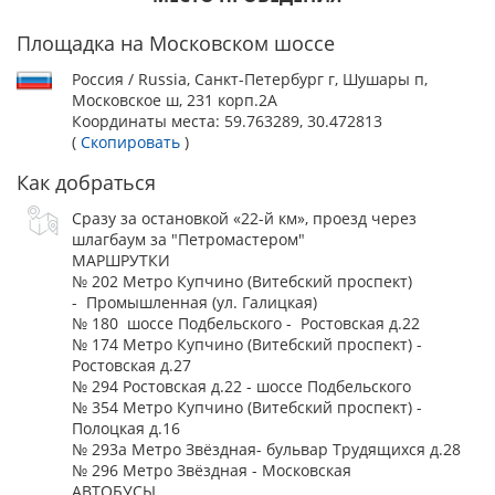
Гос.вет.клиникой, если справка предоставлена в
оргкомитет выставки до окончания регистрации.
Площадка на Московском шоссе
Ветеринарные требования
Россия / Russia, Санкт-Петербург г, Шушары п,
Каждому участнику при себе необходимо в обязательном
Московское ш, 231 корп.2А
порядке иметь ВЕТЕРИНАРНЫЙ ПАСПОРТ с отметками
Координаты места:
59.763289, 30.472813
государственной ветеринарной клиники о
(
Скопировать
)
вакцинации против бешенства, проведённой не ранее чем
30 дней и не позднее 1 года до начала выставки. При
Как добраться
получении сопроводительных документов Ф-1 и Ф-4 для
участия на выставке собак может потребоваться назвать
Сразу за остановкой «22-й км», проезд через
площадку в системе Меркурий, номер предприятия в
шлагбаум за "Петромастером"
реестре и номер предприятия в ИС "Цербер" - требования
МАРШРУТКИ
уточняйте у организатора.
№ 202 Метро Купчино (Витебский проспект)
В случае отсутствия ветеринарного паспорта сотрудник
- Промышленная (ул. Галицкая)
ветконтроля имеет полное право не допустить собаку к
№ 180 шоссе Подбельского - Ростовская д.22
участию в выставке.
№ 174 Метро Купчино (Витебский проспект) -
Ростовская д.27
№ 294 Ростовская д.22 - шоссе Подбельского
№ 354 Метро Купчино (Витебский проспект) -
Полоцкая д.16
№ 293а Метро Звёздная- бульвар Трудящихся д.28
№ 296 Метро Звёздная - Московская
АВТОБУСЫ