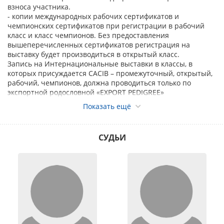
взноса участника.
- копии международных рабочих сертификатов и
чемпионских сертификатов при регистрации в рабочий
класс и класс чемпионов. Без предоставления
вышеперечисленных сертификатов регистрация на
выставку будет производиться в открытый класс.
Запись на Интернациональные выставки в классы, в
которых присуждается CACIB – промежуточный, открытый,
рабочий, чемпионов, должна проводиться только по
экспортной родословной «EXPORT PEDIGREE»
Показать ещё
Ответственность за правильность предоставленных
данных о собаке несёт заявитель.
Исправления и дополнения в заявочном листе не
допускаются. Перевод собаки из класса в класс не
СУДЬИ
допускается.
Требования к заявке
- все сканы документов необходимо присылать только в
формате JPG или PDF;
- при регистрации двух и более собак все документы
необходимо присылать на каждую собаку отдельным
письмом (каждой отдельной заявкой через ЗООПОРТАЛ);
- регистрация собаки осуществляется только при