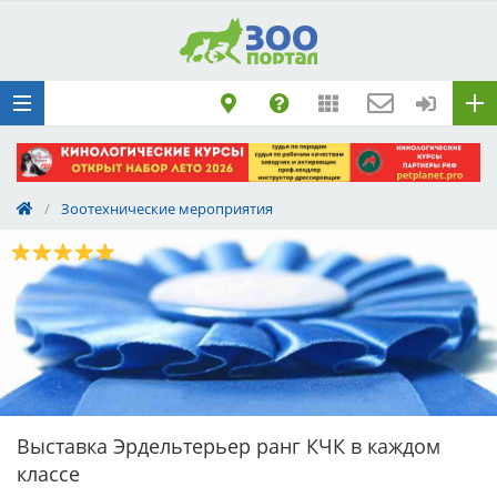
Добавить
Животное
Щенка по коду
метрики
Поездку
Обращение
/
Зоотехнические мероприятия
Выставка Эрдельтерьер ранг КЧК в каждом
классе