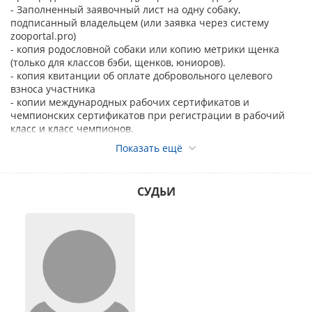
- Заполненный заявочный лист на одну собаку,
подписанный владельцем (или заявка через систему
zooportal.pro)
- копия родословной собаки или копию метрики щенка
(только для классов бэби, щенков, юниоров).
- копия квитанции об оплате добровольного целевого
взноса участника
- копии международных рабочих сертификатов и
чемпионских сертификатов при регистрации в рабочий
класс и класс чемпионов.
Внимание! Без предоставления вышеперечисленных
Показать ещё
сертификатов регистрация на выставку будет
производиться в открытый класс.
Запись на Интернациональные выставки в классы, в
СУДЬИ
которых присуждается CACIB – промежуточный, открытый,
рабочий, чемпионов, должна проводиться только по
экспортной родословной «EXPORT PEDIGREE» или по
родословной на одном из языков FCI «PEDIGREE» .
Ответственность за правильность предоставленных
данных о собаке несет заявитель.
Исправления и дополнения в заявочном листе не
допускаются.
Перевод собаки из класса в класс не допускается.