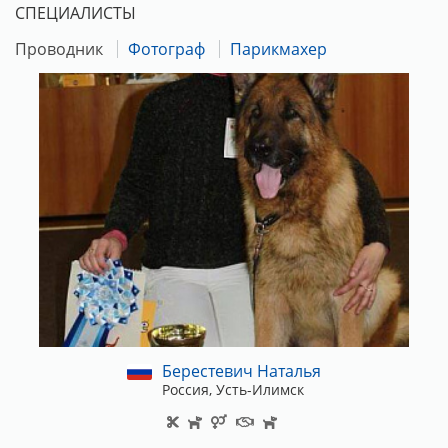
СПЕЦИАЛИСТЫ
к участию в выставке.
Проводник
Фотограф
Парикмахер
Берестевич Наталья
Россия, Усть-Илимск