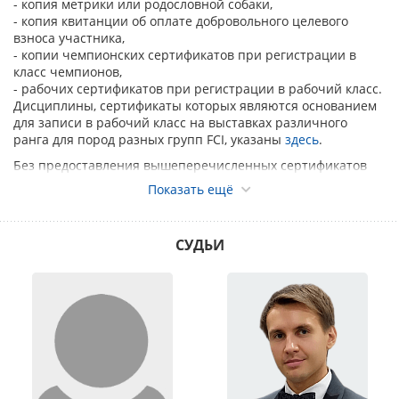
- копия метрики или родословной собаки,
- копия квитанции об оплате добровольного целевого
взноса участника,
- копии чемпионских сертификатов при регистрации в
класс чемпионов,
- рабочих сертификатов при регистрации в рабочий класс.
Дисциплины, сертификаты которых являются основанием
для записи в рабочий класс на выставках различного
ранга для пород разных групп FCI, указаны
здесь
.
Без предоставления вышеперечисленных сертификатов
регистрация на выставку будет производиться в открытый
Показать ещё
класс.
Запись на Интернациональные выставки в классы, в
которых присуждается CACIB – промежуточный, открытый,
СУДЬИ
рабочий, чемпионов, производится только по родословной
«PEDIGREE».
Ответственность за правильность предоставленных
данных о собаке несёт заявитель.
Исправления и дополнения в заявочном листе не
допускаются. Перевод собаки из класса в класс не
допускается.
Требования к заявке