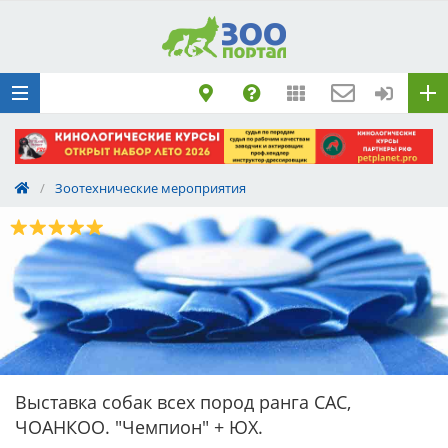
Добавить
Животное
Щенка по коду
метрики
Поездку
Обращение
/
Зоотехнические мероприятия
Выставка собак всех пород ранга САС,
ЧОАНКОО. "Чемпион" + ЮХ.