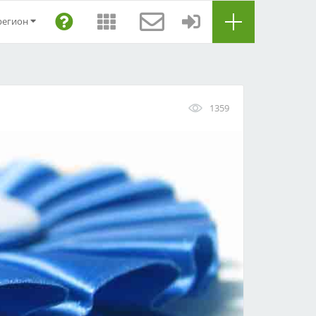
регион
1359