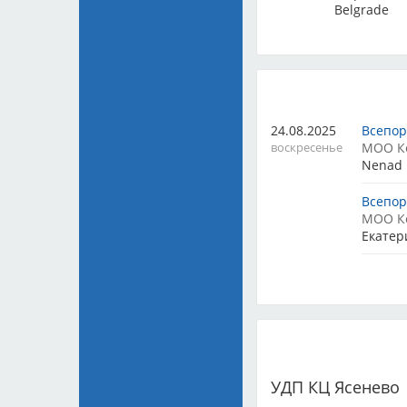
Belgrade
24.08.2025
Всепор
воскресенье
МОО К
Nenad 
Всепор
МОО К
Екатер
Монопо
МОО К
Nenad 
Монопо
МОО К
Ibrahim
УДП КЦ Ясенево