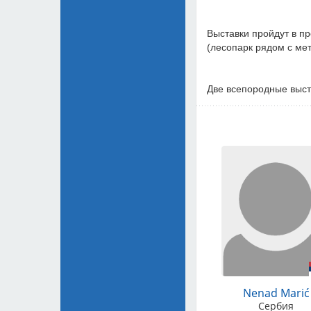
Выставки пройдут в п
(лесопарк рядом с мет
Две всепородные выст
Nenad Marić
Сербия