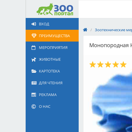
Добавить
Животное
ВХОД
Щенка по коду метрики
/
Зоотехнические ме
Поездку
ПРЕИМУЩЕСТВА
Обращение
Монопородная Н
МЕРОПРИЯТИЯ
ЖИВОТНЫЕ
КАРТОТЕКА
ДЛЯ ЧТЕНИЯ
РЕКЛАМА
О НАС