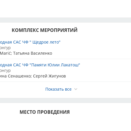
КОМПЛЕКС МЕРОПРИЯТИЙ
одная САС ЧФ " Щедрое лето"
онгур
Marić; Татьяна Василенко
одная САС ЧФ "Памяти Юлии Лакатош"
онгур
ина Сенашенко; Сергей Жигунов
родная выставка бостон терьер КЧК
Показать все
онгур
Marić
родная Немецкий Дог 2 КЧК в каждом классе
МЕСТО ПРОВЕДЕНИЯ
онгур
 Asser Zakaria Shafik Masoud