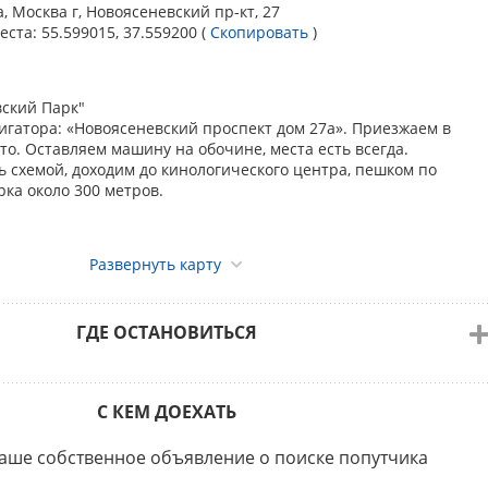
родная Немецкий Дог КЧК в каждом классе
a, Москва г, Новоясеневский пр-кт, 27
онгур
еста:
55.599015, 37.559200
(
Скопировать
)
Marić
родная выставка Салюки 1 КЧК в каждом классе
вский Парк"
онгур
игатора: «Новоясеневский проспект дом 27а». Приезжаем в
Marić
то. Оставляем машину на обочине, места есть всегда.
ь схемой, доходим до кинологического центра, пешком по
родная выставка Салюки 2 КЧК в каждом классе
ка около 300 метров.
онгур
 Asser Zakaria Shafik Masoud
Развернуть карту
ГДЕ ОСТАНОВИТЬСЯ
С КЕМ ДОЕХАТЬ
аше собственное объявление о поиске попутчика