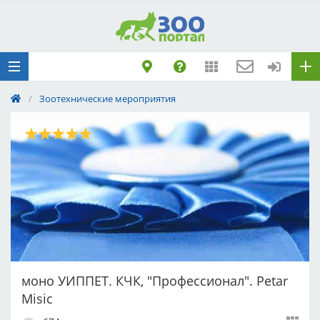
Добавить
Животное
Щенка по коду
метрики
/
Зоотехнические мероприятия
Поездку
Обращение
моно УИППЕТ. КЧК, "Профессионал". Petar
Misic