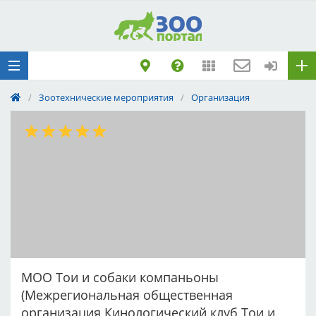
Добавить
Животное
Щенка по коду
метрики
/
Зоотехнические мероприятия
/
Организация
Поездку
Обращение
МОО Тои и собаки компаньоны
(Межрегиональная общественная
организация Кинологический клуб Тои и