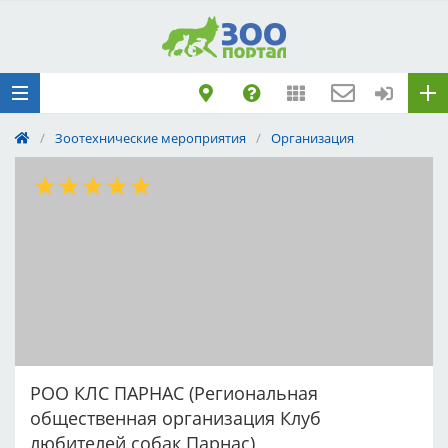
Добавить
Животное
Щенка по коду
метрики
/
Зоотехнические мероприятия
/
Организация
Поездку
Обращение
РОО КЛС ПАРНАС (Региональная
общественная организация Клуб
любителей собак Парнас)