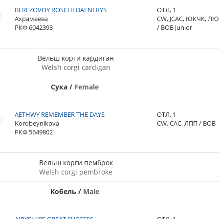
BEREZOVOY ROSCHI DAENERYS
ОТЛ, 1
Ахрамеева
CW, JCAC, ЮКЧК, Л
РКФ 6042393
/ BOB junior
Вельш корги кардиган
Welsh corgi cardigan
Сука
/
Female
AETHWY REMEMBER THE DAYS
ОТЛ, 1
Korobeynikova
CW, CAC, ЛПП / BOB
РКФ 5649802
Вельш корги пемброк
Welsh corgi pembroke
Кобель
/
Male