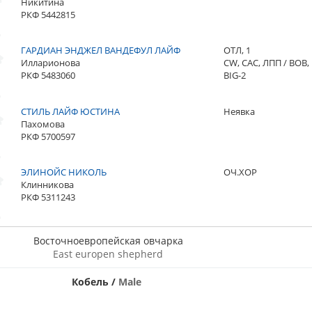
Никитина
РКФ 5442815
ГАРДИАН ЭНДЖЕЛ ВАНДЕФУЛ ЛАЙФ
ОТЛ, 1
Илларионова
CW, CAC, ЛПП / BOB,
РКФ 5483060
BIG-2
СТИЛЬ ЛАЙФ ЮСТИНА
Неявка
Пахомова
РКФ 5700597
ЭЛИНОЙС НИКОЛЬ
ОЧ.ХОР
Клинникова
РКФ 5311243
Восточноевропейская овчарка
East europen shepherd
Кобель
/
Male