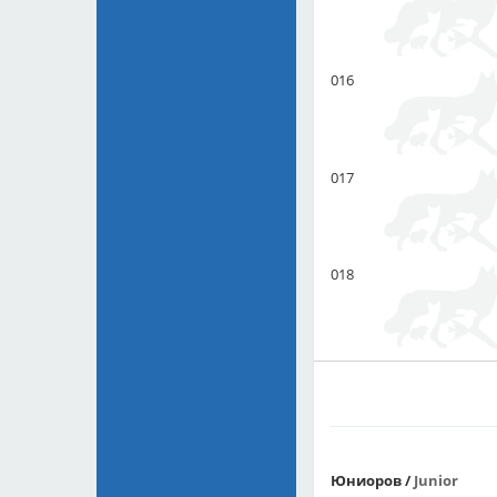
016
017
018
Юниоров
/
Junior