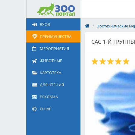
Добавить
Животное
ВХОД
/
Зоотехнические ме
Щенка по коду метрики
Поездку
ПРЕИМУЩЕСТВА
САС 1-Й ГРУППЫ
Обращение
МЕРОПРИЯТИЯ
ЖИВОТНЫЕ
КАРТОТЕКА
ДЛЯ ЧТЕНИЯ
РЕКЛАМА
О НАС