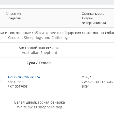
Участник
Оценка, место
Владелец
Титулы
№ сертификата
шьи и скотогонные собаки, кроме швейцарских скотогонных соба
Group 1. Sheepdogs and Cattledogs
Австралийская овчарка
Australian Shepherd
Сука
/
Female
AVE DINORNIG KITZA
ОТЛ, 1
Khalturina
CW, CAC, ЛПП / BOB,
РКФ 5517608
BIG-1
Белая швейцарская овчарка
White swiss shepherd dog