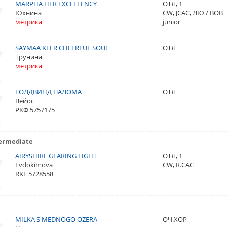
MARPHA HER EXCELLENCY
ОТЛ, 1
Юхнина
CW, JCAC, ЛЮ / BOB
метрика
junior
SAYMAA KLER CHEERFUL SOUL
ОТЛ
Трунина
метрика
ГОЛДВИНД ПАЛОМА
ОТЛ
Вейос
РКФ 5757175
ermediate
AIRYSHIRE GLARING LIGHT
ОТЛ, 1
Evdokimova
CW, R.CAC
RKF 5728558
MILKA S MEDNOGO OZERA
ОЧ.ХОР