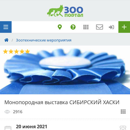
Добавить
Животное
Щенка по коду
метрики
/
Зоотехнические мероприятия
Поездку
Обращение
Монопородная выставка СИБИРСКИЙ ХАСКИ
2916
20 июня 2021