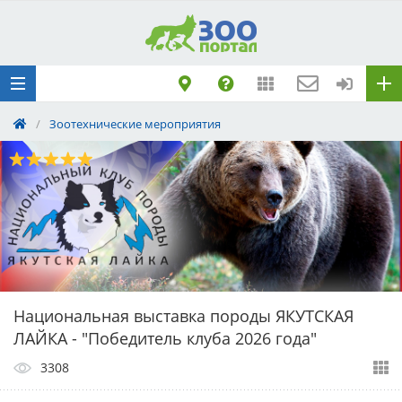
Добавить
Животное
Щенка по коду
метрики
/
Зоотехнические мероприятия
Поездку
Обращение
Национальная выставка породы ЯКУТСКАЯ
ЛАЙКА - "Победитель клуба 2026 года"
3308