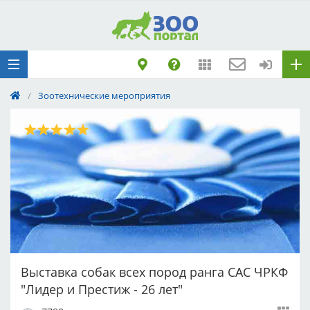
Добавить
Животное
Щенка по коду
метрики
/
Зоотехнические мероприятия
Поездку
Обращение
Выставка собак всех пород ранга САС ЧРКФ
"Лидер и Престиж - 26 лет"