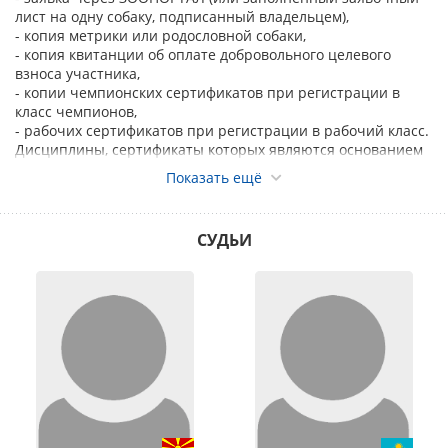
лист на одну собаку, подписанный владельцем),
- копия метрики или родословной собаки,
- копия квитанции об оплате добровольного целевого
взноса участника,
- копии чемпионских сертификатов при регистрации в
класс чемпионов,
- рабочих сертификатов при регистрации в рабочий класс.
Дисциплины, сертификаты которых являются основанием
для записи в рабочий класс на выставках различного
Показать ещё
ранга для пород разных групп FCI, указаны
здесь
.
Без предоставления вышеперечисленных сертификатов
регистрация на выставку будет производиться в открытый
СУДЬИ
класс.
Запись на Интернациональные выставки в классы, в
которых присуждается CACIB – промежуточный, открытый,
рабочий, чемпионов, производится только по родословной
«PEDIGREE».
Ответственность за правильность предоставленных
данных о собаке несёт заявитель.
Исправления и дополнения в заявочном листе не
допускаются. Перевод собаки из класса в класс не
допускается.