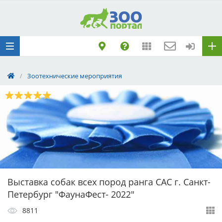
Добавить
Животное
Щенка по коду
метрики
Поездку
/
Зоотехнические мероприятия
Обращение
Выставка собак всех пород ранга САС г. Санкт-
Петербург "ФаунаФест- 2022"
8811