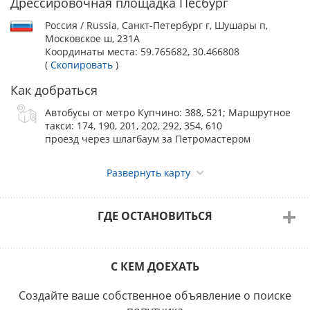
Дрессировочная площадка Пёсбург
поручения на оплату добровольного целевого взноса на
организацию и проведение выставки необходимо указать:
Россия / Russia, Санкт-Петербург г, Шушары п,
- название выставки;
Московское ш, 231А
- породу собаки;
Координаты места:
59.765682, 30.466808
- кличку собаки;
(
Скопировать
)
- класс;
- ФИО владельца собаки.
Как добраться
Взнос владельцу собаки возвращается только в случае
гибели собаки, подтвержденной справкой, выданной
Автобусы от метро Купчино: 388, 521; Маршрутное
Гос.вет.клиникой, если справка предоставлена в
такси: 174, 190, 201, 202, 292, 354, 610
оргкомитет выставки до окончания регистрации.
проезд через шлагбаум за Петромастером
Ветеринарные требования
Развернуть карту
Каждому участнику при себе необходимо в обязательном
порядке иметь ВЕТЕРИНАРНЫЙ ПАСПОРТ с отметками
государственной ветеринарной клиники о
вакцинации против бешенства, проведённой не ранее чем
ГДЕ ОСТАНОВИТЬСЯ
30 дней и не позднее 1 года до начала выставки. При
получении сопроводительных документов Ф-1 и Ф-4 для
участия на выставке собак может потребоваться назвать
С КЕМ ДОЕХАТЬ
площадку в системе Меркурий, номер предприятия в
реестре и номер предприятия в ИС "Цербер" - требования
уточняйте у организатора.
Создайте ваше собственное объявление о поиске
В случае отсутствия ветеринарного паспорта сотрудник