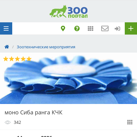
Добавить
Животное
Щенка по коду
метрики
Поездку
/
Зоотехнические мероприятия
Обращение
моно Сиба ранга КЧК
342