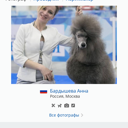
БИК 044525225
в ПАО Сбербанк г.Москва
Назначение платежа: Целевой добровольный взнос
на организацию и проведение выставки
ПРАВИЛА РЕГИСТРАЦИИ
Документы
Регистрация собак для участия в выставке производится при
предоставлении следующего пакета документов:
- заявка через ЗООПОРТАЛ (или заполненный заявочный лист на
одну собаку, подписанный владельцем),
Бардышева Анна
- копия метрики или родословной собаки,
Россия, Москва
- копия квитанции об оплате добровольного целевого взноса
участника,
- копии чемпионских сертификатов при регистрации в класс
Все фотографы
чемпионов,
- рабочих сертификатов при регистрации в рабочий класс.
Дисциплины, сертификаты которых являются основанием для