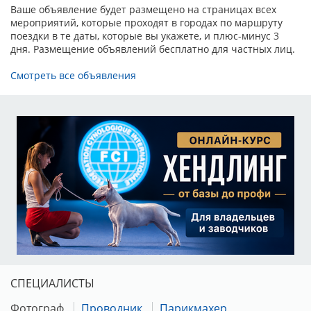
Ваше объявление будет размещено на страницах всех
руб.
мероприятий, которые проходят в городах по маршруту
поездки в те даты, которые вы укажете, и плюс-минус 3
Тестирование поведения (Бегунов И.В.) - 2000 руб.
дня. Размещение объявлений бесплатно для частных лиц.
Тестирование на пателлу (вет.врач Барбосов
Смотреть все объявления
Кирилл) - 1800 руб.
Регистрация предварительная, гарантийные письма
не принимаются!
Реквизиты для оплаты выставочного взноса: Карта
Сбербанка 2202206191808927 (Татьяна Николаевна
З.).
В комментариях ничего не писать!
Реквизиты для оплаты на расчётный счёт:
МОО ЦЛЖ "Лидер и Престиж"
ИНН 7743028168 / КПП 774301001
СПЕЦИАЛИСТЫ
р/счет № 40703810438040103823
корр.счет № 30101810400000000225
Фотограф
Проводник
Парикмахер