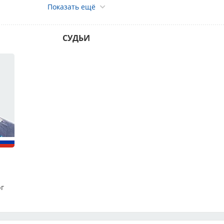
Показать ещё
.И., Городилов С.В., Беляков В.Ю., Котельникова О.К.
ва И.В.
СУДЬИ
:
Выставочный Центр «Сфера», Москва, Кировоградская ул.
ах ходьбы от м.Пражская
на: 8-962-919-56-18
-916-338-05-42
772782878 или +79161836011
Сайт:
www.lider-prestig.ru
,
ig@yandex.ru
Спонсоры выставки:
рг
одитель кормов "Альфа-пет"
https://alphapet.ru
тель кормов "Зооменю"
https://зооменю-органик.рф