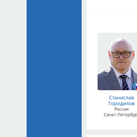
Судьи:
Бровкина Т
резервный Корнее
Место проведения
11 к1, в двух минут
Регистраторы:
Наталья Николаев
Елена, Светлана: 8
Телефон клуба:
+79
e-mail: lider-prest
Станислав
Городилов
Россия
Санкт-Петербу
произв
производи