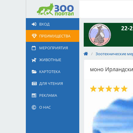
Добавить
Животное
ВХОД
Щенка по коду метрики
Поездку
ПРЕИМУЩЕСТВА
Обращение
МЕРОПРИЯТИЯ
/
Зоотехнические ме
ЖИВОТНЫЕ
моно Ирландски
КАРТОТЕКА
ДЛЯ ЧТЕНИЯ
РЕКЛАМА
О НАС