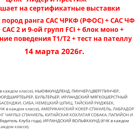
шает на сертификатные выставки
 пород ранга САС ЧРКФ (РФОС) + САС ЧФ
 САС 2 и 9-ой групп FCI + блок моно +
ние поведения Т1/Т2 + тест на пателлу
14 марта 2026г.
в каждом классе)
,
НЬЮФАУНДЛЕНД, ПИНЧЕР/ЦВЕРГПИНЧЕР,
ОРДШИРТЕЬРЕР, БУЛЬТЕРЬЕР
, ИРЛАНДСКИЙ МЯГКОШЕРСТНЫЙ
БАСЕНДЖИ,
СИБА,
НЕМЕЦКИЙ ШПИЦ, ТАЙСКИЙ РИДЖБЕК,
КЧК в каждом классе)
, АМЕРИКАНСКИЙ КОКЕР-СПАНИЕЛЬ, ЛАБРАДОР
ИНГ ЧАРЛЬЗ СПАНИЕЛЬ
, КИТАЙСКАЯ ХОХЛАТАЯ СОБАКА, ПАПИЙОН И
бедитель Клуба года), ИРЛАНДСКИЙ ВОЛЬФХАУНД (КЧК в каждом
каждом классе).