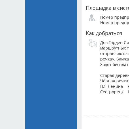
Bas Bo
Площадка в сис
Выстав
Номер предпр
МОО К
Номер предпр
Bas Bo
Как добраться
Выстав
МОО К
До «Гарден С
Mauree
маршрутных та
отправляются 
Выстав
речка». Ближа
МОО К
Ходят бесплат
Sophia
Старая дерев
Чёрная речка
Выстав
Пл. Ленина
МОО К
Сестрорецк К3
Tomas 
Выстав
МОО К
Bas Bo
Выстав