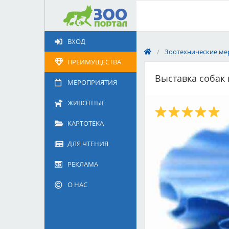
Добавить
Животное
ВХОД
Щенка по коду метрики
/
Зоотехнические ме
Поездку
ПРЕИМУЩЕСТВА
Обращение
Выставка собак 
МЕРОПРИЯТИЯ
ЖИВОТНЫЕ
КАРТОТЕКА
ДЛЯ ЧТЕНИЯ
РЕКЛАМА
О НАС