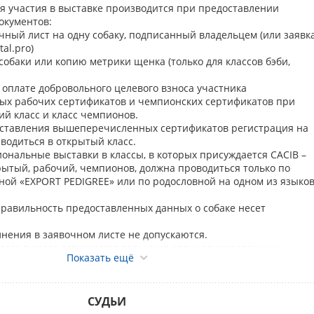
ля участия в выставке производится при предоставлении
окументов:
чный лист на одну собаку, подписанный владельцем (или заявк
al.pro)
собаки или копию метрики щенка (только для классов бэби,
 оплате добровольного целевого взноса участника
ых рабочих сертификатов и чемпионских сертификатов при
ий класс и класс чемпионов.
оставления вышеперечисленных сертификатов регистрация на
водиться в открытый класс.
ональные выставки в классы, в которых присуждается CACIB –
ытый, рабочий, чемпионов, должна проводиться только по
ной «EXPORT PEDIGREE» или по родословной на одном из языко
правильность предоставленных данных о собаке несет
нения в заявочном листе не допускаются.
асса в класс допускается
только на специализированных
Показать ещё
тавках
в случае получения Чемпионского титула или
ификата по рабочим качествам до окончания регистрации по
е владельца с предоставлением квитанции об оплате
СУДЬИ
го взноса участника на дату перевода собаки из класса в класс