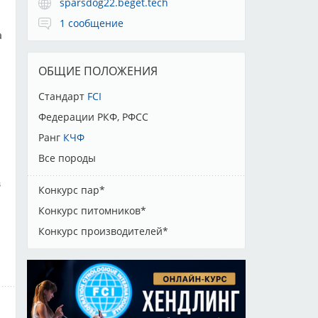
sparsdog22.beget.tech
1 сообщение
а
ОБЩИЕ ПОЛОЖЕНИЯ
Стандарт
FCI
Федерации РКФ, РФСС
Ранг
КЧФ
Все породы
в
Конкурс пар*
Конкурс питомников*
Конкурс производителей*
.