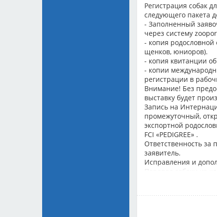
Регистрация собак д
следующего пакета д
- Заполненный заяво
через систему zooport
- копия родословной 
щенков, юниоров).
- копия квитанции об
- копии международн
регистрации в рабоч
Внимание! Без пред
выставку будет произ
Запись на Интернаци
промежуточный, откр
экспортной родослов
FCI «PEDIGREE» .
Ответственность за 
заявитель.
Исправления и допол
Перевод собаки из кл
(монопородных) выс
Международного серт
личному заявлению е
добровольного целево