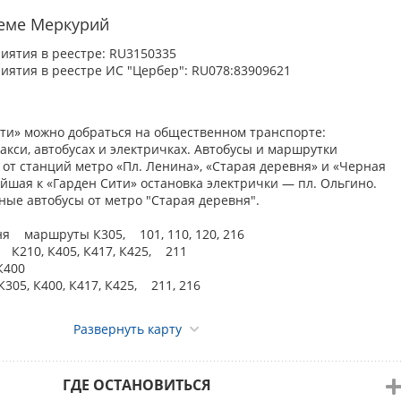
sch
теме Меркурий
ка БУЛЬМАСТИФОВ ранга ПК г. Санкт-Петербург
иятия в реестре: RU3150335
ЛС Спарс
иятия в реестре ИС "Цербер": RU078:83909621
sch
ка КИНГ ЧАРЛЬЗ СПАНИЕЛЕЙ ранга ПК г. Санкт-Петербург
ЛС Спарс
ити» можно добраться на общественном транспорте:
n Tate-Byrne; Любовь Терентьева
кси, автобусах и электричках. Автобусы и маршрутки
от станций метро «Пл. Ленина», «Старая деревня» и «Черная
ка МЕКСИКАНСКИХ ГОЛЫХ СОБАК ранга ПК г. Санкт-Петербург
йшая к «Гарден Сити» остановка электрички — пл. Ольгино.
ЛС Спарс
ные автобусы от метро "Старая деревня".
 Marie Blanchard
ня маршруты К305, 101, 110, 120, 216
 К210, К405, К417, К425, 211
ка РУССКИХ ПСОВЫХ БОРЗЫХ ранга ПК г. Санкт-Петербург
 К400
ЛС Спарс
05, К400, К417, К425, 211, 216
Kucera
ка ФРАНЦУЗСКИХ БУЛЬДОГОВ ранга ПК г. Санкт-Петербург
Развернуть карту
ЛС Спарс
sch
ГДЕ ОСТАНОВИТЬСЯ
ка ЧИХУАХУА ранга ПК г. Санкт-Петербург