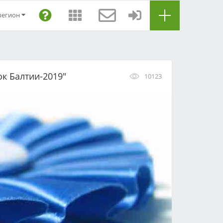
регион
ок Балтии-2019"
10123