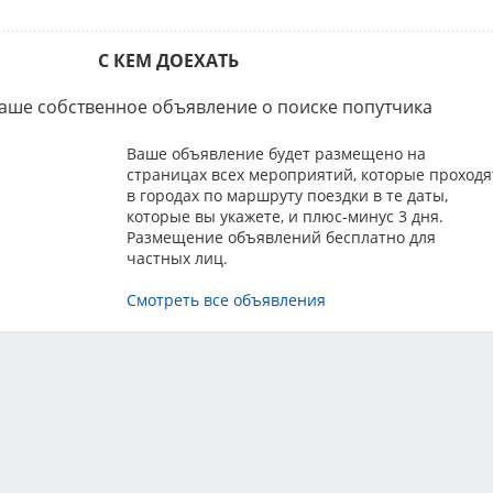
ЛС Спарс
Thorpe
С КЕМ ДОЕХАТЬ
ка ВЕЛЬШ КОРГИ ПЕМБРОКОВ ранга КЧК г. Санкт-Петербург
ЛС Спарс
аше собственное объявление о поиске попутчика
 Clarke
Ваше объявление будет размещено на
ка ГРИФФОНОВ ранга КЧК г. Санкт-Петербург
страницах всех мероприятий, которые проходя
ЛС Спарс
в городах по маршруту поездки в те даты,
Kucera
которые вы укажете, и плюс-минус 3 дня.
Размещение объявлений бесплатно для
ка КАВАЛЕР КИНГ ЧАРЛЬЗ СПАНИЕЛЕЙ ранга КЧК г. Санкт-
частных лиц.
ург
ЛС Спарс
Смотреть все объявления
n Tate-Byrne; Любовь Терентьева
ка КИТАЙСКИХ ХОХЛАТЫХ СОБАК ранга КЧК г. Санкт-Петербург
ЛС Спарс
Kucera
ка МАЛЬТЕЗЕ ранга КЧК г. Санкт-Петербург
ЛС Спарс
Thorpe