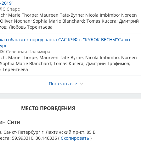
-2019"
знос владельцу собаки не возвращается (за исключением
ЛС Спарс
ержденной справкой, выданной гос.вет.клиникой, если справка
sch; Marie Thorpe; Maureen Tate-Byrne; Nicola Imbimbo; Noreen
комитет выставки до окончания регистрации).
; Oliver Noonan; Sophia Marie Blanchard; Tomas Kucera; Дмитрий
ов; Любовь Терентьева
ри себе необходимо в обязательном порядке иметь
РТ с отметками государственной ветеринарной клиники о
ка собак всех пород ранга САС КЧФ г. "КУБОК ВЕСНЫ"Санкт-
бешенства.
При получении сопроводительных документов
ург
тия на выставке собак может потребоваться назвать
ЛЖ Северная Пальмира
 Меркурий, номер предприятия в реестре и номер
sch; Marie Thorpe; Maureen Tate-Byrne; Nicola Imbimbo; Noreen
"Цербер"
- требования уточняйте у организатора.
; Sophia Marie Blanchard; Tomas Kucera; Дмитрий Трофимов;
 ветеринарных документов сотрудник ветконтроля имеет полное
 Терентьева
ашу собаку к участию в выставке.
ка АКИТ ранга ПК г. Санкт-Петербург
Показать все
ЛС Спарс
 Clarke
ка БАСЕНДЖИ ранга ПК г. Санкт-Петербург
МЕСТО ПРОВЕДЕНИЯ
ЛС Спарс
Thorpe; Maureen Tate-Byrne
ен Сити
ка БУЛЬДОГОВ ранга КЧК г. Санкт-Петербург
a, Санкт-Петербург г, Лахтинский пр-кт, 85 Б
ЛС Спарс
еста:
59.993310, 30.146336
(
Скопировать
)