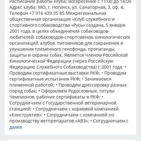
Расписание работы клуба: Воскресение с 11:00 до 14:00
Адрес клуба: МО, г. Ногинск, ул. Санаторная, 3, оф. 4,
Телефон +7 916 439 35 85 Межрегиональная
общественная организация «Клуб служебного и
спортивного собаководства «Русь» создана, 5 января
2001 года, в целях объединения собаководов-
любителей, собаководов-спортсменов, кинологических
организаций, клубов, питомников для сохранения и
улучшения племенного генофонда, пропаганды,
защиты и охраны собак. Является членом Российской
Кинологической Федерации (через Российскую
Федерацию Служебного Собаководства) с 2001 года. •
Проводим сертификатные выставки РКФ; • Проводим
сертификатные испытания РКФ; • Занимаемся
племенной работой; • Проводим дрессировку разных
пород собак; • Оформляем Родословные, титулы
Чемпионов, рабочие сертификаты в РКФ; •
Сотрудничаем с Государственной ветеринарной
станцией; • Сотрудничаем с кормовой компанией
«Конструктив»; • Сотрудничаем с компанией по
производству ветпрепаратов «АВЗ»; • Сотрудничаем с
сетью зоомагазинов «Четыре лапы»; • Приглашаем в
далее
гости детей - сирот из интернатов и детских домов. На
кинологической - дрессировочной площадке (в субботу