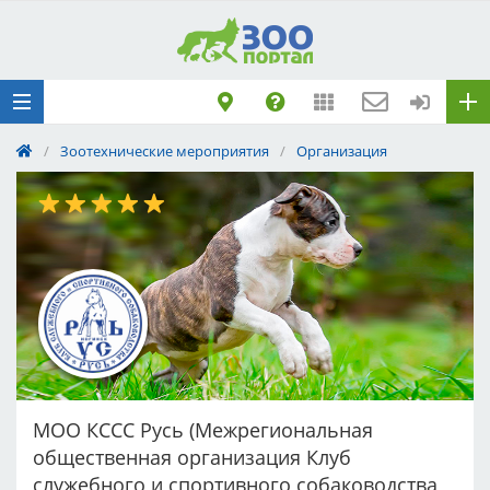
Добавить
Животное
Щенка по коду
метрики
/
Зоотехнические мероприятия
/
Организация
Поездку
Обращение
МОО КССС Русь (Межрегиональная
общественная организация Клуб
служебного и спортивного собаководства