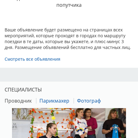
попутчика
ТЕСТИРОВАНИЕ ПОВЕДЕНИЯ
:
до 23.05.2025
- 2000 руб.
КОНКУРСЫ:
Ваше объявление будет размещено на страницах всех
мероприятий, которые проходят в городах по маршруту
поездки в те даты, которые вы укажете, и плюс-минус 3
дня. Размещение объявлений бесплатно для частных лиц.
УЧАСТИЕ В КОНКУРСАХ пар, питомников,
производителей (для монопородной выставки) - строго по
Смотреть все объявления
предварительной заявке, с внесением в каталог выставки и
предварительной оплатой:
до 23.05.2025
- 1000 руб.
СПЕЦИАЛИСТЫ
«Гордость России» — могут принять участие Лучшие
представители (ЛПП) отечественных пород данной
Проводник
Парикмахер
Фотограф
выставки. Участие в конкурсе бесплатное, запись в день
выставки в наградной комиссии.