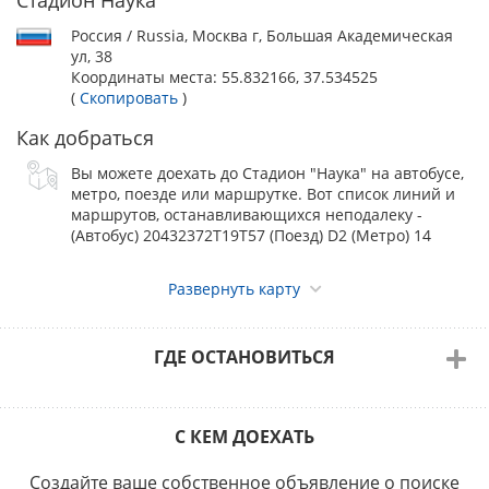
МЫ НЕ ЗАПИСЫВАЕМ ПО ГАРАНТИЙНЫМ
Россия / Russia, Москва г, Большая Академическая
ПИСЬМАМ. В СЛУЧАЕ НЕОПЛАТЫ ДО КОНЦА
ул, 38
ЗАПИСИ, ВСЕ НЕОПЛАЧЕННЫЕ СОБАКИ БУДУТ
Координаты места:
55.832166, 37.534525
(
Скопировать
)
УДАЛЕНЫ ИЗ КАТАЛОГОВ.
Как добраться
ОТЛИЧНАЯ НОВОСТЬ ДЛЯ СОБАК ИЗ
Вы можете доехать до Стадион "Наука" на автобусе,
метро, поезде или маршрутке. Вот список линий и
РЕГИОНОВ, ВЕСЬ ПЕРИОД ЗАПИСИ У ВАС
маршрутов, останавливающихся неподалеку -
ДЕЙСТВУЕТ ДОПОЛНИТЕЛЬНАЯ СКИДКА
(Автобус) 20432372Т19Т57 (Поезд) D2 (Метро) 14
10%
(данная скидка не распространяется на собак
зарегистрированных в г. Москве, М.О., г. Санкт-Петербурге)
Развернуть карту
ИНДИВИДУАЛЬНАЯ СКИДКА НА ГРУППОВУЮ
ГДЕ ОСТАНОВИТЬСЯ
ЗАПИСЬ (от 5 записей)
оговариваются отдельно по
+7 985 886-34-58 Наталья
телефону
С КЕМ ДОЕХАТЬ
ПРОВЕДЕНИЕ КЛИНИЧЕСКОЙ ОЦЕНКИ СОСТОЯНИЯ
КОЛЕННЫХ СУСТАВОВ
:
до 23.05.2025
- 2000 руб.
Создайте ваше собственное объявление о поиске