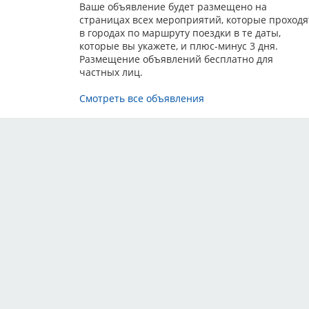
ОРОДНАЯ ВЫСТАВКА "БУЛЬТЕРЬЕР" РАНГА КЧК
Ваше объявление будет размещено на
 Голден прайд
страницах всех мероприятий, которые проходя
Belčević
в городах по маршруту поездки в те даты,
которые вы укажете, и плюс-минус 3 дня.
ОРОДНАЯ ВЫСТАВКА "ЙОРКШИРСКИЙ ТЕРЬЕР" РАНГА КЧК
Размещение объявлений бесплатно для
 Голден прайд
частных лиц.
Belčević
Смотреть все объявления
ОРОДНАЯ ВЫСТАВКА "КИТАЙСКАЯ ХОХЛАТАЯ СОБАКА" РАНГА
 Голден прайд
Belčević
ОРОДНАЯ ВЫСТАВКА "ТАКСА" РАНГА КЧК
 Голден прайд
 Davidović
ОРОДНАЯ ВЫСТАВКА "УИППЕТ" РАНГА КЧК
 Голден прайд
й Белкин
ОРОДНАЯ ВЫСТАВКА "АМЕРИКАНСКИЙ КОКЕР СПАНИЕЛЬ"
КЧК в каждом классе