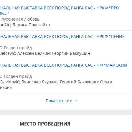
АЕМ ПО ГАРАНТИЙНЫМ ПИСЬМАМ. В СЛУЧАЕ
НАЛЬНАЯ ВЫСТАВКА ВСЕХ ПОРОД РАНГА САС - ЧРКФ "ПРО
НЦА ЗАПИСИ, ВСЕ НЕОПЛАЧЕННЫЕ СОБАКИ БУДУТ
..."
АЛОГОВ.
Глухонемая любовь
Hadžić; Лариса Полегайко
ОСТЬ ДЛЯ СОБАК ИЗ РЕГИОНОВ, ВЕСЬ ПЕРИОД
НАЛЬНАЯ ВЫСТАВКА ВСЕХ ПОРОД РАНГА САС - ЧРКФ "ПЕНИЕ
 ДЕЙСТВУЕТ ДОПОЛНИТЕЛЬНАЯ СКИДКА 10%
 Голден прайд
пространяется на собак зарегистрированных в г. Москве, М.О., г.
Belčević; Алексей Белкин; Георгий Баклушин
НАЛЬНАЯ ВЫСТАВКА ВСЕХ ПОРОД РАНГА САС - ЧФ "МАЙСКИЙ
СКИДКА НА ГРУППОВУЮ ЗАПИСЬ (от 5 записей)
 Голден прайд
+7 985 886-34-58 Наталья
 Davidović; Вячеслав Якушин; Георгий Баклушин; Ольга
ьно по телефону
икова
НИЧЕСКОЙ ОЦЕНКИ СОСТОЯНИЯ КОЛЕННЫХ СУСТАВО
НАЛЬНАЯ ВЫСТАВКА САС 8 группы
Показать все
уб.
Глухонемая любовь
 Davidović; Вячеслав Якушин
ОВЕДЕНИЯ
:
до 23.05.2025
- 2000 руб.
НАЛЬНАЯ ВЫСТАВКА САС 1 группы
МЕСТО ПРОВЕДЕНИЯ
 Голден прайд