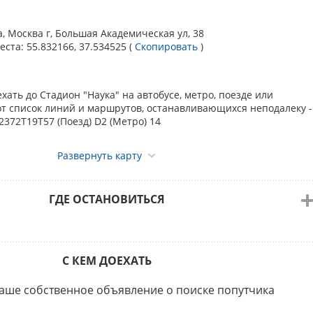
:
й Баклушин
НАЛЬНАЯ ВЫСТАВКА САС 2 группы
a, Москва г, Большая Академическая ул, 38
 Голден прайд
еста:
55.832166, 37.534525
(
Скопировать
)
АХ пар, питомников, производителей (для монопородно
elčević; Nataša Davidović
по предварительной заявке, с внесением в каталог выставки 
атой:
НАЛЬНАЯ ВЫСТАВКА САС 3 группы
хать до Стадион "Наука" на автобусе, метро, поезде или
 Голден прайд
уб.
от список линий и маршрутов, останавливающихся неподалеку -
Belčević; Ольга Каретникова
32372Т19Т57 (Поезд) D2 (Метро) 14
» — могут принять участие Лучшие представители (ЛПП
НАЛЬНАЯ ВЫСТАВКА САС 9 группы
данной выставки. Участие в конкурсе бесплатное, запись в ден
 Голден прайд
Развернуть карту
й комиссии.
Belčević; Георгий Баклушин; Ольга Каретникова
ОРОДНАЯ ВЫСТАВКА "АМЕРИКАНСКИЙ СТАФФОРДШИРСКИЙ
ГДЕ ОСТАНОВИТЬСЯ
" РАНГА КЧК
 Голден прайд
Belčević
С КЕМ ДОЕХАТЬ
ОРОДНАЯ ВЫСТАВКА "БИГЛЬ" РАНГА КЧК
 Голден прайд
аше собственное объявление о поиске попутчика
 Davidović