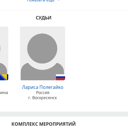
.2026
 НКП - 2800 руб.
СУДЬИ
й, открытый, рабочий,чемпионов - 3800 руб.
 10 ЛЕТ БЕСПЛАТНО!!!
ЖИ ТОЛЬКО НА РАСЧЕТНЫЙ СЧЕТ
Лариса Полегайко
 четко и по образцу писать назначение платежа.
вина
Россия
г. Воскресенск
АТЕЖА:
Целевой взнос за участие в зоотехническом
2026 RKF
(номер родословной)
.НДС не облагается.
КОМПЛЕКС МЕРОПРИЯТИЙ