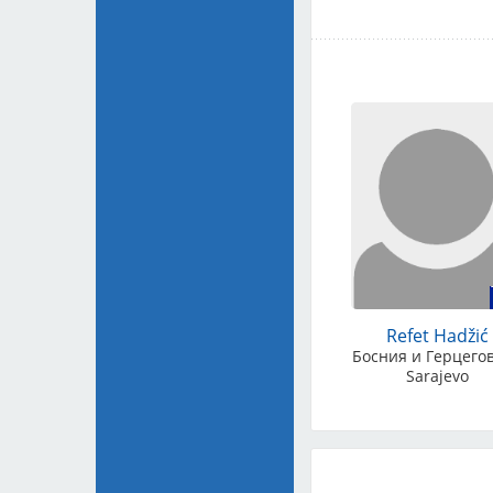
с 19.05.2026 по 22.05
Беби, щенки, чемпион
Юниор, промежуточны
Ветераны - 1900 руб.
ВЕТЕРАНЫ СТАРШЕ
ВСЕ ПЛАТЕ
КЛУБА
Refet Hadžić
Убедительная просьба
Босния и Герцего
Sarajevo
НАЗНАЧЕНИЕ ПЛ
мероприятии 24.05.