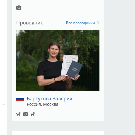
Проводник
Все проводники
й
и
)
ь
Барсукова Валерия
Россия, Москва