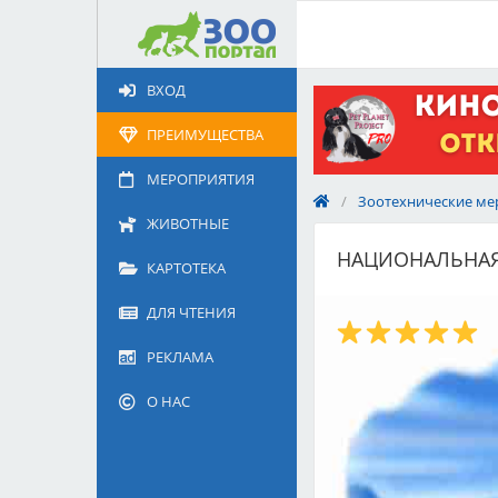
Добавить
Животное
ВХОД
Щенка по коду метрики
Поездку
ПРЕИМУЩЕСТВА
Обращение
МЕРОПРИЯТИЯ
/
Зоотехнические ме
ЖИВОТНЫЕ
НАЦИОНАЛЬНАЯ 
КАРТОТЕКА
ДЛЯ ЧТЕНИЯ
РЕКЛАМА
О НАС