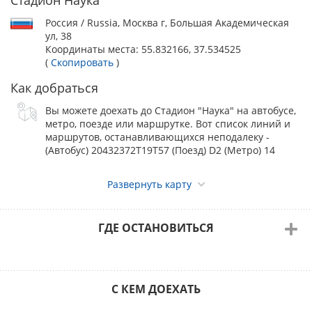
МЫ НЕ ЗАПИСЫВАЕМ ПО ГАРАНТИЙНЫМ
Россия / Russia, Москва г, Большая Академическая
ПИСЬМАМ. В СЛУЧАЕ НЕОПЛАТЫ ДО КОНЦА
ул, 38
ЗАПИСИ, ВСЕ НЕОПЛАЧЕННЫЕ СОБАКИ БУДУТ
Координаты места:
55.832166, 37.534525
(
Скопировать
)
УДАЛЕНЫ ИЗ КАТАЛОГОВ.
Как добраться
ОТЛИЧНАЯ НОВОСТЬ ДЛЯ СОБАК ИЗ
Вы можете доехать до Стадион "Наука" на автобусе,
метро, поезде или маршрутке. Вот список линий и
РЕГИОНОВ, ВЕСЬ ПЕРИОД ЗАПИСИ У ВАС
маршрутов, останавливающихся неподалеку -
ДЕЙСТВУЕТ ДОПОЛНИТЕЛЬНАЯ СКИДКА
(Автобус) 20432372Т19Т57 (Поезд) D2 (Метро) 14
10%
(данная скидка не распространяется на собак
зарегистрированных в г. Москве, М.О., г. Санкт-Петербурге)
Развернуть карту
ИНДИВИДУАЛЬНАЯ СКИДКА НА ГРУППОВУЮ
ГДЕ ОСТАНОВИТЬСЯ
ЗАПИСЬ (от 5 записей)
оговариваются отдельно по
+7 985 886-34-58 Наталья
телефону
С КЕМ ДОЕХАТЬ
ПРОВЕДЕНИЕ КЛИНИЧЕСКОЙ ОЦЕНКИ СОСТОЯНИЯ
КОЛЕННЫХ СУСТАВОВ
:
до 23.05.2025
- 2000 руб.