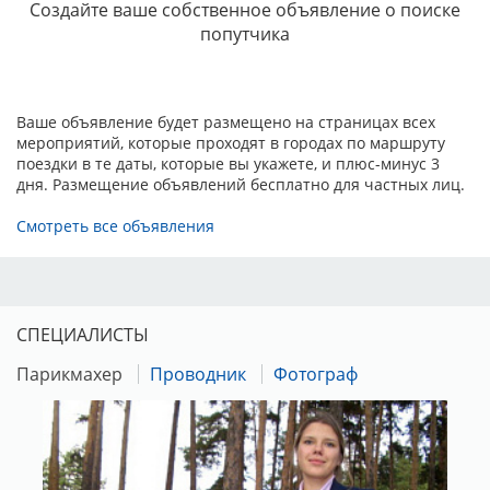
Создайте ваше собственное объявление о поиске
ТЕСТИРОВАНИЕ ПОВЕДЕНИЯ
:
до 23.05.2025
- 2000 руб.
попутчика
КОНКУРСЫ:
Ваше объявление будет размещено на страницах всех
мероприятий, которые проходят в городах по маршруту
поездки в те даты, которые вы укажете, и плюс-минус 3
УЧАСТИЕ В КОНКУРСАХ пар, питомников,
дня. Размещение объявлений бесплатно для частных лиц.
производителей (для монопородной выставки) - строго по
Смотреть все объявления
предварительной заявке, с внесением в каталог выставки и
предварительной оплатой:
до 23.05.2025
- 1000 руб.
«Гордость России» — могут принять участие Лучшие
СПЕЦИАЛИСТЫ
представители (ЛПП) отечественных пород данной
выставки. Участие в конкурсе бесплатное, запись в день
Парикмахер
Проводник
Фотограф
выставки в наградной комиссии.