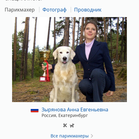
Реквизиты для оплаты выставочного взноса:
Парикмахер
Фотограф
Проводник
Карта Сбербанка 4276160915441639 (Марина
Александровна С.)
В комментариях ничего писать не нужно!
Зырянова Анна Евгеньевна
Россия, Екатеринбург
Все парикмахеры