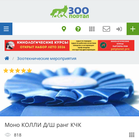
Добавить
Животное
Щенка по коду
метрики
Поездку
Обращение
/
Зоотехнические мероприятия
Моно КОЛЛИ Д/Ш ранг КЧК
818