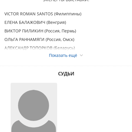
VICTOR ROMAN SANTOS (Филиппины)
ЕЛЕНА БАЛАЖОВИЧ (Венгрия)
ВИКТОР ПИЛИКИН (Россия, Пермь)
ОЛЬГА РАННАМЯГИ (Россия, Омск)
АЛЕКСАНДР ТОПОРКОВ (Беларусь)
Показать ещё
МОНОПОРОДНЫЕ ВЫСТАВКИ:
АВСТРАЛИЙСКАЯ ОВЧАРКА ранг КЧК – эксперт Елена
СУДЬИ
Балажович (Венгрия)
БЕРНСКИЙ ЗЕННЕНХУНД ранг КЧК – эксперт Виктор
Пиликин (Россия)
БИШОН ФРИЗЕ ранг КЧК – эксперт VICTOR ROMAN SANTOS
(Филиппины)
БОРДЕР КОЛЛИ ранг КЧК – эксперт Елена Балажович
(Венгрия)
ВЕЛЬШ КОРГИ КАРДИГАН ранг КЧК – эксперт Елена