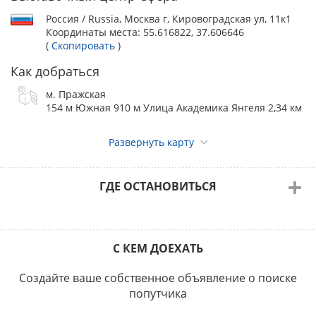
ШИ-ТЦУ ранг КЧК в КК – эксперт VICTOR ROMAN SANTOS
(Филиппины)
Россия / Russia, Москва г, Кировоградская ул, 11к1
Координаты места:
55.616822, 37.606646
(
Скопировать
)
Предварительное распределение экспертов по группам FCI
Как добраться
и породам:
САС 1 группы – Ольга Раннамяги, Елена Балажович
м. Пражская
154 м Южная 910 м Улица Академика Янгеля 2,34 км
САС 9 группы – Александр Топорков
Развернуть карту
САС ЧРКФ:
Виктор Пиликин – 1, 2 (кроме бернов и леонбергеров), 3, 4,
ГДЕ ОСТАНОВИТЬСЯ
6, 7, 8 и 10 группы
Александр Топорков – 5 группа
Ольга Раннамяги – 9 группа
С КЕМ ДОЕХАТЬ
Принимаются пожелания!
Согласно Выставочному положению РКФ, организаторы
Создайте ваше собственное объявление о поиске
оставляют за собой право замены эксперта.
попутчика
Стоимость целевого выставочного взноса: