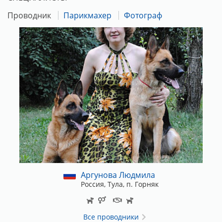
Реквизиты для оплаты выставочного взноса:
Проводник
Парикмахер
Фотограф
Карта Сбербанка 4276160915441639 (Марина
Александровна С.)
В комментариях ничего писать не нужно!
Аргунова Людмила
Россия, Тула, п. Горняк
Все проводники