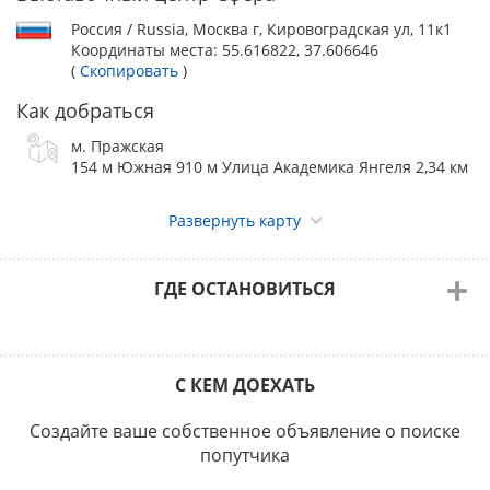
ШИ-ТЦУ ранг КЧК в КК – эксперт VICTOR ROMAN SANTOS
(Филиппины)
Россия / Russia, Москва г, Кировоградская ул, 11к1
Координаты места:
55.616822, 37.606646
(
Скопировать
)
Предварительное распределение экспертов по группам FCI
Как добраться
и породам:
САС 1 группы – Ольга Раннамяги, Елена Балажович
м. Пражская
154 м Южная 910 м Улица Академика Янгеля 2,34 км
САС 9 группы – Александр Топорков
Развернуть карту
САС ЧРКФ:
Виктор Пиликин – 1, 2 (кроме бернов и леонбергеров), 3, 4,
ГДЕ ОСТАНОВИТЬСЯ
6, 7, 8 и 10 группы
Александр Топорков – 5 группа
Ольга Раннамяги – 9 группа
С КЕМ ДОЕХАТЬ
Принимаются пожелания!
Согласно Выставочному положению РКФ, организаторы
Создайте ваше собственное объявление о поиске
оставляют за собой право замены эксперта.
попутчика
Стоимость целевого выставочного взноса: