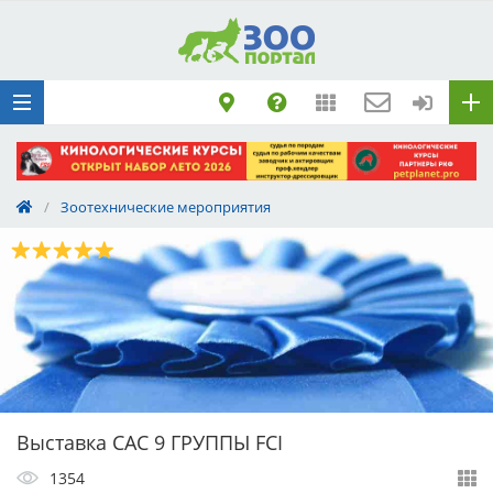
Добавить
Животное
Щенка по коду
метрики
Поездку
Обращение
/
Зоотехнические мероприятия
Выставка САС 9 ГРУППЫ FCI
1354