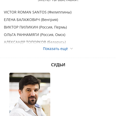
VICTOR ROMAN SANTOS (Филиппины)
ЕЛЕНА БАЛАЖОВИЧ (Венгрия)
ВИКТОР ПИЛИКИН (Россия, Пермь)
ОЛЬГА РАННАМЯГИ (Россия, Омск)
АЛЕКСАНДР ТОПОРКОВ (Беларусь)
Показать ещё
МОНОПОРОДНЫЕ ВЫСТАВКИ:
АВСТРАЛИЙСКАЯ ОВЧАРКА ранг КЧК – эксперт Елена
СУДЬИ
Балажович (Венгрия)
БЕРНСКИЙ ЗЕННЕНХУНД ранг КЧК – эксперт Виктор
Пиликин (Россия)
БИШОН ФРИЗЕ ранг КЧК – эксперт VICTOR ROMAN SANTOS
(Филиппины)
БОРДЕР КОЛЛИ ранг КЧК – эксперт Елена Балажович
(Венгрия)
ВЕЛЬШ КОРГИ КАРДИГАН ранг КЧК – эксперт Елена