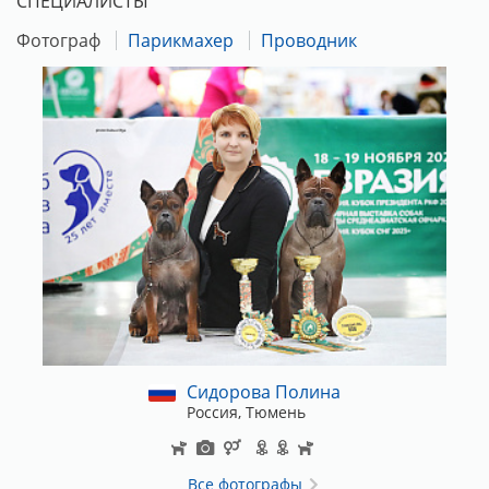
СПЕЦИАЛИСТЫ
Фотограф
Парикмахер
Проводник
Реквизиты для оплаты выставочного взноса:
Карта Сбербанка 4276160915441639 (Марина
Александровна С.)
В комментариях ничего писать не нужно!
Сидорова Полина
Россия, Тюмень
Все фотографы