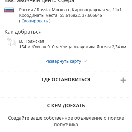
(Филиппины)
ШИ-ТЦУ ранг КЧК в КК – эксперт VICTOR ROMAN SANTOS
Россия / Russia, Москва г, Кировоградская ул, 11к1
(Филиппины)
Координаты места:
55.616822, 37.606646
(
Скопировать
)
Как добраться
Предварительное распределение экспертов по группам FCI
и породам:
м. Пражская
САС 1 группы – Ольга Раннамяги, Елена Балажович
154 м Южная 910 м Улица Академика Янгеля 2,34 км
САС 9 группы – Александр Топорков
Развернуть карту
САС ЧРКФ:
ГДЕ ОСТАНОВИТЬСЯ
Виктор Пиликин – 1, 2 (кроме бернов и леонбергеров), 3, 4,
6, 7, 8 и 10 группы
Александр Топорков – 5 группа
Ольга Раннамяги – 9 группа
С КЕМ ДОЕХАТЬ
Принимаются пожелания!
Создайте ваше собственное объявление о поиске
Согласно Выставочному положению РКФ, организаторы
попутчика
оставляют за собой право замены эксперта.