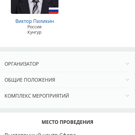
ВЕЛЬШ КОРГИ КАРДИГАН ранг КЧК – эксперт Елена
Балажович (Венгрия)
ВЕЛЬШ КОРГИ ПЕМБРОК ранг КЧК – эксперт Елена
Виктор Пиликин
Балажович (Венгрия)
Россия
КАВАЛЕР КИНГ ЧАРЛЬЗ СПАНИЕЛЬ ранг КЧК – эксперт
Кунгур
VICTOR ROMAN SANTOS (Филиппины)
КОЛЛИ Д/Ш ранг КЧК – эксперт Елена Балажович
(Венгрия)
КОНТИНЕНТАЛЬНЫЙ ТОЙ-СПАНИЕЛЬ ПАПИЙОН/ФАЛЕН
ОРГАНИЗАТОР
ранг КЧК – эксперт VICTOR ROMAN SANTOS (Филиппины)
ЛЕОНБЕРГЕР ранг КЧК – эксперт Виктор Пиликин (Россия)
ОБЩИЕ ПОЛОЖЕНИЯ
ПУДЕЛЬ ранг КЧК – эксперт VICTOR ROMAN SANTOS
(Филиппины)
КОМПЛЕКС МЕРОПРИЯТИЙ
ПУЛИ ранг ПК – эксперт Елена Балажович (Венгрия)
РУССКИЙ ТОЙ ранг КЧК – эксперт Виктор Пиликин (Россия)
ФРАНЦУЗСКИЙ БУЛЬДОГ ранг КЧК – эксперт VICTOR
ROMAN SANTOS (Филиппины)
МЕСТО ПРОВЕДЕНИЯ
ЧИХУАХУА ранг КЧК – эксперт VICTOR ROMAN SANTOS
Выставочный центр Сфера