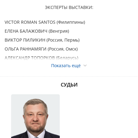
ЭКСПЕРТЫ ВЫСТАВКИ:
VICTOR ROMAN SANTOS (Филиппины)
ЕЛЕНА БАЛАЖОВИЧ (Венгрия)
ВИКТОР ПИЛИКИН (Россия, Пермь)
ОЛЬГА РАННАМЯГИ (Россия, Омск)
АЛЕКСАНДР ТОПОРКОВ (Беларусь)
Показать ещё
МОНОПОРОДНЫЕ ВЫСТАВКИ:
АВСТРАЛИЙСКАЯ ОВЧАРКА ранг КЧК – эксперт Елена
СУДЬИ
Балажович (Венгрия)
БЕРНСКИЙ ЗЕННЕНХУНД ранг КЧК – эксперт Виктор
Пиликин (Россия)
БИШОН ФРИЗЕ ранг КЧК – эксперт VICTOR ROMAN SANTOS
(Филиппины)
БОРДЕР КОЛЛИ ранг КЧК – эксперт Елена Балажович
(Венгрия)