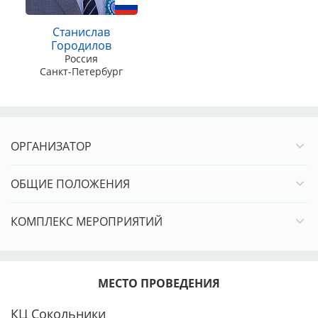
Ветераны, старше 10 лет – 1800 руб. весь период записи!
Станислав
Конкурсы пар, питомников, производителей – 1000 руб.
Городилов
Регистрация СТРОГО предварительная!
Россия
Санкт-Петербург
Реквизиты для оплаты выставочного взноса:
Карта Сбербанка 4276160915441639 (Марина
Александровна С.)
ОРГАНИЗАТОР
В комментариях ничего писать не нужно!
ОБЩИЕ ПОЛОЖЕНИЯ
КОМПЛЕКС МЕРОПРИЯТИЙ
МЕСТО ПРОВЕДЕНИЯ
КЦ Сокольники