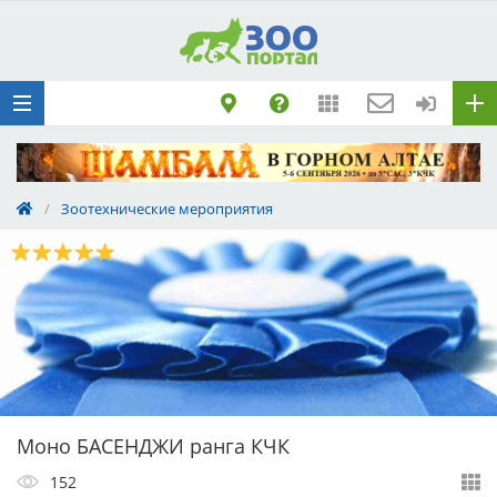
Добавить
Животное
Щенка по коду
метрики
Поездку
Обращение
/
Зоотехнические мероприятия
Моно БАСЕНДЖИ ранга КЧК
152