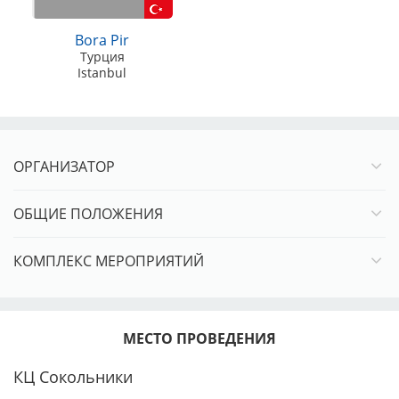
Ветераны, старше 10 лет – 1800 руб. весь период записи!
Bora Pir
Конкурсы пар, питомников, производителей – 1000 руб.
Турция
Регистрация СТРОГО предварительная!
Istanbul
Реквизиты для оплаты выставочного взноса:
Карта Сбербанка 4276160915441639 (Марина
ОРГАНИЗАТОР
Александровна С.)
В комментариях ничего писать не нужно!
ОБЩИЕ ПОЛОЖЕНИЯ
КОМПЛЕКС МЕРОПРИЯТИЙ
МЕСТО ПРОВЕДЕНИЯ
КЦ Сокольники