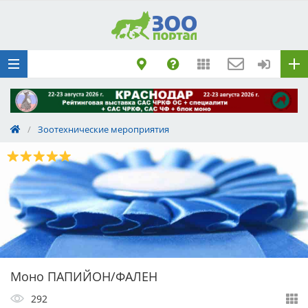
Добавить
Животное
Щенка по коду
метрики
Поездку
Обращение
/
Зоотехнические мероприятия
Моно ПАПИЙОН/ФАЛЕН
292