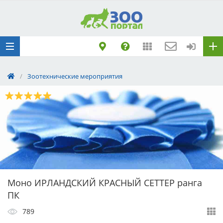
Добавить
Животное
Щенка по коду
метрики
Поездку
/
Зоотехнические мероприятия
Обращение
Моно ИРЛАНДСКИЙ КРАСНЫЙ СЕТТЕР ранга
ПК
789