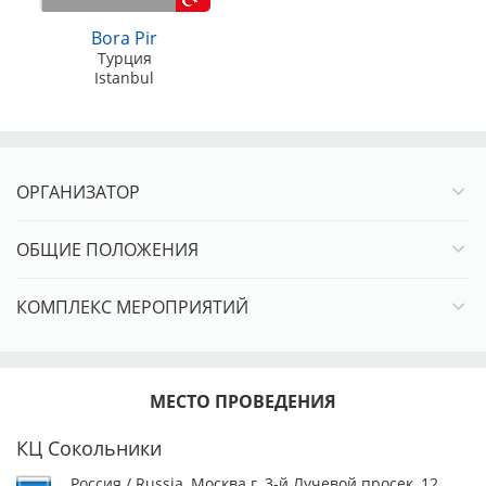
Bora Pir
Конкурсы пар, питомников, производителей – 1000 руб.
Турция
Регистрация СТРОГО предварительная!
Istanbul
Реквизиты для оплаты выставочного взноса:
Карта Сбербанка 4276160915441639 (Марина
ОРГАНИЗАТОР
Александровна С.)
В комментариях ничего писать не нужно!
ОБЩИЕ ПОЛОЖЕНИЯ
КОМПЛЕКС МЕРОПРИЯТИЙ
МЕСТО ПРОВЕДЕНИЯ
КЦ Сокольники
Россия / Russia, Москва г, 3-й Лучевой просек, 12